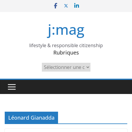
Skip
to
content
j:mag
lifestyle & responsible citizenship
Rubriques
Rubriques
Léonard Gianadda