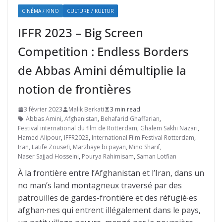
CINÉMA / KINO
CULTURE / KULTUR
IFFR 2023 – Big Screen
Competition : Endless Borders
de Abbas Amini démultiplie la
notion de frontières
3 février 2023
Malik Berkati
3 min read
Abbas Amini
,
Afghanistan
,
Behafarid Ghaffarian
,
Festival international du film de Rotterdam
,
Ghalem Sakhi Nazari
,
Hamed Alipour
,
IFFR2023
,
International Film Festival Rotterdam
,
Iran
,
Latife Zousefi
,
Marzhaye bi payan
,
Mino Sharif
,
Naser Sajjad Hosseini
,
Pourya Rahimisam
,
Saman Lotfian
À la frontière entre l’Afghanistan et l’Iran, dans un
no man’s land montagneux traversé par des
patrouilles de gardes-frontière et des réfugié∙es
afghan∙nes qui entrent illégalement dans le pays,