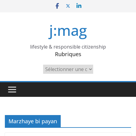
Skip
to
content
j:mag
lifestyle & responsible citizenship
Rubriques
Rubriques
Marzhaye bi payan