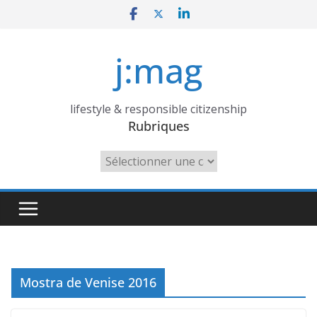
Skip
to
content
j:mag
lifestyle & responsible citizenship
Rubriques
Rubriques
Mostra de Venise 2016