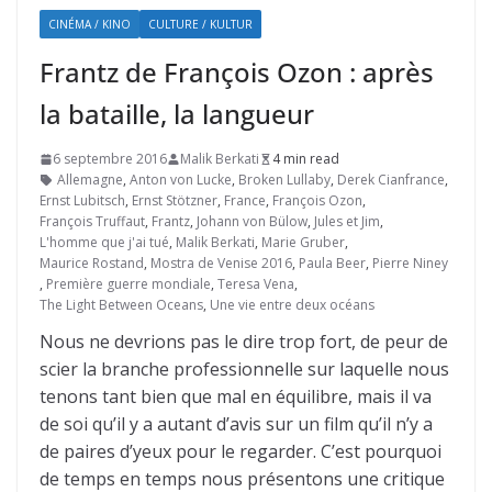
CINÉMA / KINO
CULTURE / KULTUR
Frantz de François Ozon : après
la bataille, la langueur
6 septembre 2016
Malik Berkati
4 min read
Allemagne
,
Anton von Lucke
,
Broken Lullaby
,
Derek Cianfrance
,
Ernst Lubitsch
,
Ernst Stötzner
,
France
,
François Ozon
,
François Truffaut
,
Frantz
,
Johann von Bülow
,
Jules et Jim
,
L'homme que j'ai tué
,
Malik Berkati
,
Marie Gruber
,
Maurice Rostand
,
Mostra de Venise 2016
,
Paula Beer
,
Pierre Niney
,
Première guerre mondiale
,
Teresa Vena
,
The Light Between Oceans
,
Une vie entre deux océans
Nous ne devrions pas le dire trop fort, de peur de
scier la branche professionnelle sur laquelle nous
tenons tant bien que mal en équilibre, mais il va
de soi qu’il y a autant d’avis sur un film qu’il n’y a
de paires d’yeux pour le regarder. C’est pourquoi
de temps en temps nous présentons une critique