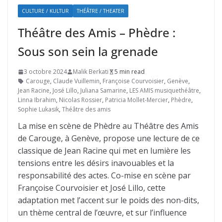
CULTURE / KULTUR
THÉÂTRE / THEATER
Théâtre des Amis – Phèdre :
Sous son sein la grenade
3 octobre 2024
Malik Berkati
5 min read
Carouge
,
Claude Vuillemin
,
Françoise Courvoisier
,
Genève
,
Jean Racine
,
José Lillo
,
Juliana Samarine
,
LES AMIS musiquethéâtre
,
Linna Ibrahim
,
Nicolas Rossier
,
Patricia Mollet-Mercier
,
Phèdre
,
Sophie Lukasik
,
Théâtre des amis
La mise en scène de Phèdre au Théâtre des Amis
de Carouge, à Genève, propose une lecture de ce
classique de Jean Racine qui met en lumière les
tensions entre les désirs inavouables et la
responsabilité des actes. Co-mise en scène par
Françoise Courvoisier et José Lillo, cette
adaptation met l’accent sur le poids des non-dits,
un thème central de l’œuvre, et sur l’influence