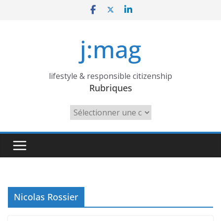
Skip
to
content
j:mag
lifestyle & responsible citizenship
Rubriques
Rubriques
Nicolas Rossier