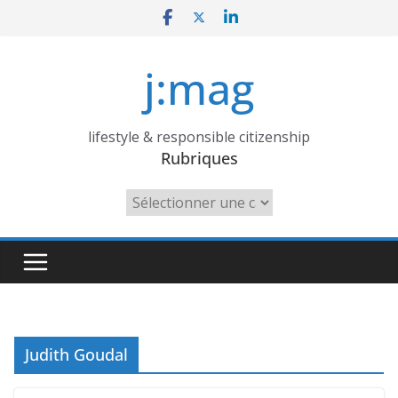
Skip
to
content
j:mag
lifestyle & responsible citizenship
Rubriques
Rubriques
Judith Goudal