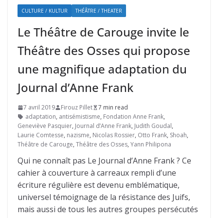
CULTURE / KULTUR
THÉÂTRE / THEATER
Le Théâtre de Carouge invite le
Théâtre des Osses qui propose
une magnifique adaptation du
Journal d’Anne Frank
7 avril 2019
Firouz Pillet
7 min read
adaptation
,
antisémistisme
,
Fondation Anne Frank
,
Geneviève Pasquier
,
Journal d’Anne Frank
,
Judith Goudal
,
Laurie Comtesse
,
nazisme
,
Nicolas Rossier
,
Otto Frank
,
Shoah
,
Théâtre de Carouge
,
Théâtre des Osses
,
Yann Philipona
Qui ne connaît pas Le Journal d’Anne Frank ? Ce
cahier à couverture à carreaux rempli d’une
écriture régulière est devenu emblématique,
universel témoignage de la résistance des Juifs,
mais aussi de tous les autres groupes persécutés