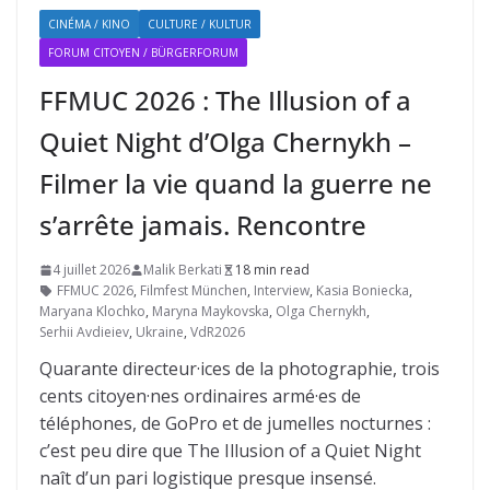
CINÉMA / KINO
CULTURE / KULTUR
FORUM CITOYEN / BÜRGERFORUM
FFMUC 2026 : The Illusion of a
Quiet Night d’Olga Chernykh –
Filmer la vie quand la guerre ne
s’arrête jamais. Rencontre
4 juillet 2026
Malik Berkati
18 min read
FFMUC 2026
,
Filmfest München
,
Interview
,
Kasia Boniecka
,
Maryana Klochko
,
Maryna Maykovska
,
Olga Chernykh
,
Serhii Avdieiev
,
Ukraine
,
VdR2026
Quarante directeur·ices de la photographie, trois
cents citoyen·nes ordinaires armé·es de
téléphones, de GoPro et de jumelles nocturnes :
c’est peu dire que The Illusion of a Quiet Night
naît d’un pari logistique presque insensé.