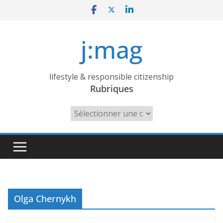
Skip
to
content
j:mag
lifestyle & responsible citizenship
Rubriques
Rubriques
Olga Chernykh