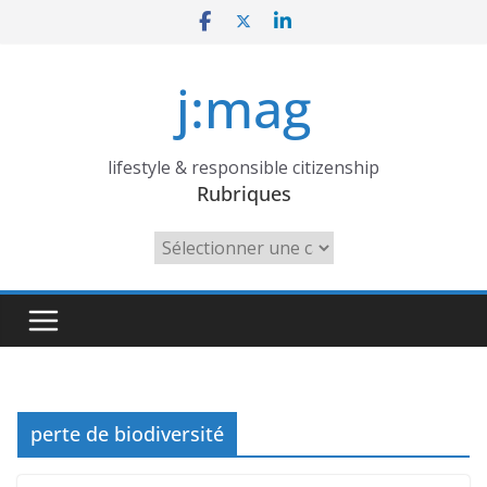
Skip
to
content
j:mag
lifestyle & responsible citizenship
Rubriques
Rubriques
perte de biodiversité