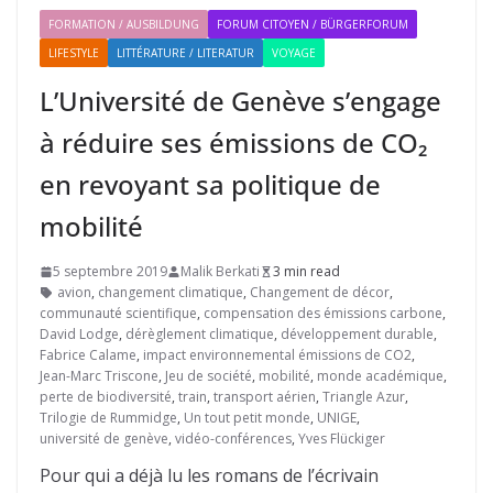
FORMATION / AUSBILDUNG
FORUM CITOYEN / BÜRGERFORUM
LIFESTYLE
LITTÉRATURE / LITERATUR
VOYAGE
L’Université de Genève s’engage
à réduire ses émissions de CO₂
en revoyant sa politique de
mobilité
5 septembre 2019
Malik Berkati
3 min read
avion
,
changement climatique
,
Changement de décor
,
communauté scientifique
,
compensation des émissions carbone
,
David Lodge
,
dérèglement climatique
,
développement durable
,
Fabrice Calame
,
impact environnemental émissions de CO2
,
Jean-Marc Triscone
,
Jeu de société
,
mobilité
,
monde académique
,
perte de biodiversité
,
train
,
transport aérien
,
Triangle Azur
,
Trilogie de Rummidge
,
Un tout petit monde
,
UNIGE
,
université de genève
,
vidéo-conférences
,
Yves Flückiger
Pour qui a déjà lu les romans de l’écrivain