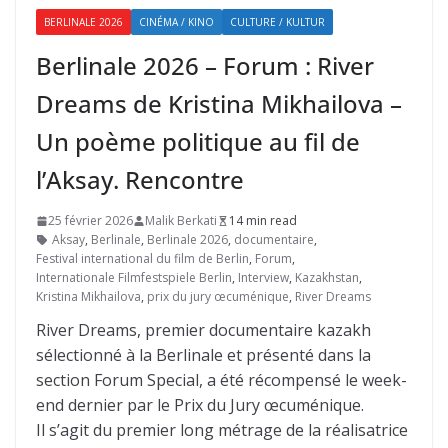
BERLINALE 2026
CINÉMA / KINO
CULTURE / KULTUR
Berlinale 2026 – Forum : River
Dreams de Kristina Mikhailova –
Un poème politique au fil de
l’Aksay. Rencontre
25 février 2026
Malik Berkati
14 min read
Aksay
,
Berlinale
,
Berlinale 2026
,
documentaire
,
Festival international du film de Berlin
,
Forum
,
Internationale Filmfestspiele Berlin
,
Interview
,
Kazakhstan
,
Kristina Mikhailova
,
prix du jury œcuménique
,
River Dreams
River Dreams, premier documentaire kazakh
sélectionné à la Berlinale et présenté dans la
section Forum Special, a été récompensé le week-
end dernier par le Prix du Jury œcuménique.
Il s’agit du premier long métrage de la réalisatrice