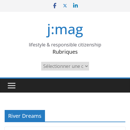
Skip
to
content
j:mag
lifestyle & responsible citizenship
Rubriques
Rubriques
River Dreams