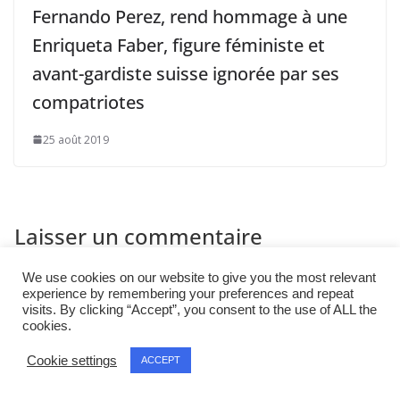
Fernando Perez, rend hommage à une
Enriqueta Faber, figure féministe et
avant-gardiste suisse ignorée par ses
compatriotes
25 août 2019
Laisser un commentaire
Votre adresse e-mail ne sera pas publiée.
Les champs
We use cookies on our website to give you the most relevant
experience by remembering your preferences and repeat
obligatoires sont indiqués avec
*
visits. By clicking “Accept”, you consent to the use of ALL the
cookies.
Commentaire
*
Cookie settings
ACCEPT