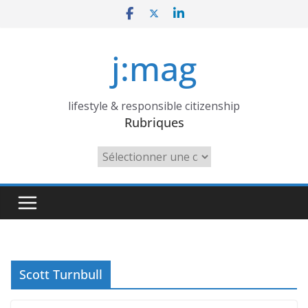
Skip
to
content
j:mag
lifestyle & responsible citizenship
Rubriques
Rubriques
Scott Turnbull