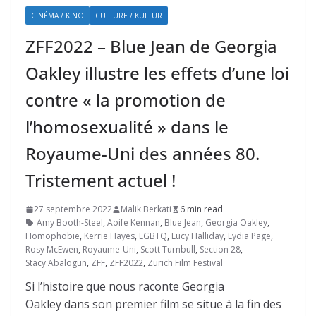
CINÉMA / KINO
CULTURE / KULTUR
ZFF2022 – Blue Jean de Georgia
Oakley illustre les effets d’une loi
contre « la promotion de
l’homosexualité » dans le
Royaume-Uni des années 80.
Tristement actuel !
27 septembre 2022
Malik Berkati
6 min read
Amy Booth-Steel
,
Aoife Kennan
,
Blue Jean
,
Georgia Oakley
,
Homophobie
,
Kerrie Hayes
,
LGBTQ
,
Lucy Halliday
,
Lydia Page
,
Rosy McEwen
,
Royaume-Uni
,
Scott Turnbull
,
Section 28
,
Stacy Abalogun
,
ZFF
,
ZFF2022
,
Zurich Film Festival
Si l’histoire que nous raconte Georgia
Oakley dans son premier film se situe à la fin des