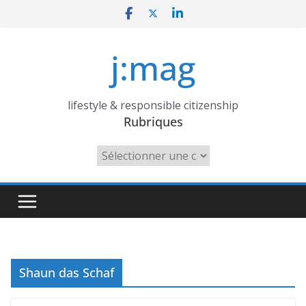
Skip
to
content
j:mag
lifestyle & responsible citizenship
Rubriques
Rubriques
Shaun das Schaf