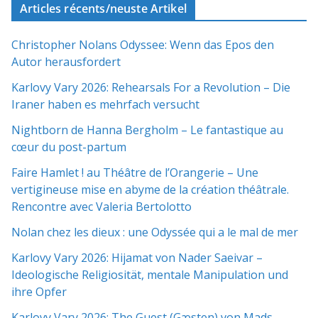
Articles récents/neuste Artikel
Christopher Nolans Odyssee: Wenn das Epos den
Autor herausfordert
Karlovy Vary 2026: Rehearsals For a Revolution – Die
Iraner haben es mehrfach versucht
Nightborn de Hanna Bergholm – Le fantastique au
cœur du post-partum
Faire Hamlet ! au Théâtre de l’Orangerie – Une
vertigineuse mise en abyme de la création théâtrale.
Rencontre avec Valeria Bertolotto
Nolan chez les dieux : une Odyssée qui a le mal de mer
Karlovy Vary 2026: Hijamat von Nader Saeivar​​ –
Ideologische Religiosität, mentale Manipulation und
ihre Opfer
Karlovy Vary 2026: The Guest (Gæsten) von Mads