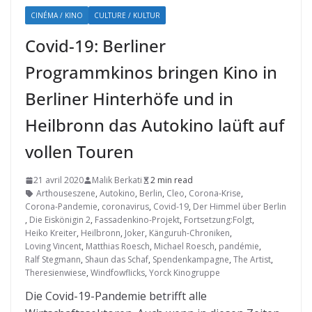
CINÉMA / KINO
CULTURE / KULTUR
Covid-19: Berliner
Programmkinos bringen Kino in
Berliner Hinterhöfe und in
Heilbronn das Autokino laüft auf
vollen Touren
21 avril 2020
Malik Berkati
2 min read
Arthouseszene
,
Autokino
,
Berlin
,
Cleo
,
Corona-Krise
,
Corona-Pandemie
,
coronavirus
,
Covid-19
,
Der Himmel über Berlin
,
Die Eiskönigin 2
,
Fassadenkino-Projekt
,
Fortsetzung:Folgt
,
Heiko Kreiter
,
Heilbronn
,
Joker
,
Känguruh-Chroniken
,
Loving Vincent
,
Matthias Roesch
,
Michael Roesch
,
pandémie
,
Ralf Stegmann
,
Shaun das Schaf
,
Spendenkampagne
,
The Artist
,
Theresienwiese
,
Windfowflicks
,
Yorck Kinogruppe
Die Covid-19-Pandemie betrifft alle