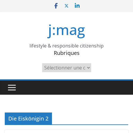
Skip
to
content
j:mag
lifestyle & responsible citizenship
Rubriques
Rubriques
Die Eiskönigin 2