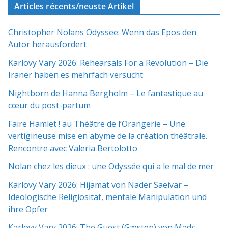
Articles récents/neuste Artikel
Christopher Nolans Odyssee: Wenn das Epos den
Autor herausfordert
Karlovy Vary 2026: Rehearsals For a Revolution – Die
Iraner haben es mehrfach versucht
Nightborn de Hanna Bergholm – Le fantastique au
cœur du post-partum
Faire Hamlet ! au Théâtre de l’Orangerie – Une
vertigineuse mise en abyme de la création théâtrale.
Rencontre avec Valeria Bertolotto
Nolan chez les dieux : une Odyssée qui a le mal de mer
Karlovy Vary 2026: Hijamat von Nader Saeivar​​ –
Ideologische Religiosität, mentale Manipulation und
ihre Opfer
Karlovy Vary 2026: The Guest (Gæsten) von Mads