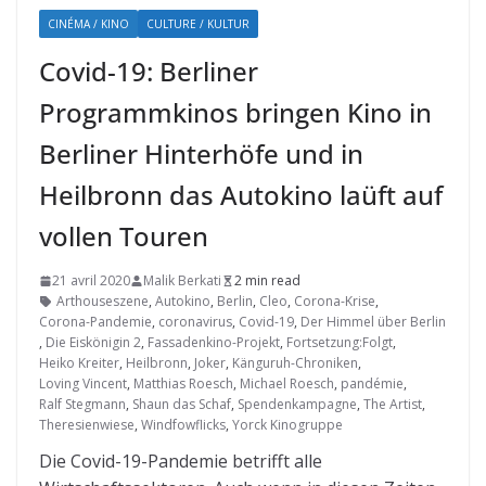
CINÉMA / KINO
CULTURE / KULTUR
Covid-19: Berliner
Programmkinos bringen Kino in
Berliner Hinterhöfe und in
Heilbronn das Autokino laüft auf
vollen Touren
21 avril 2020
Malik Berkati
2 min read
Arthouseszene
,
Autokino
,
Berlin
,
Cleo
,
Corona-Krise
,
Corona-Pandemie
,
coronavirus
,
Covid-19
,
Der Himmel über Berlin
,
Die Eiskönigin 2
,
Fassadenkino-Projekt
,
Fortsetzung:Folgt
,
Heiko Kreiter
,
Heilbronn
,
Joker
,
Känguruh-Chroniken
,
Loving Vincent
,
Matthias Roesch
,
Michael Roesch
,
pandémie
,
Ralf Stegmann
,
Shaun das Schaf
,
Spendenkampagne
,
The Artist
,
Theresienwiese
,
Windfowflicks
,
Yorck Kinogruppe
Die Covid-19-Pandemie betrifft alle