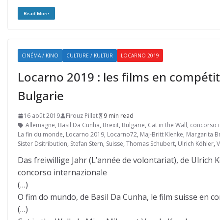
Read More
CINÉMA / KINO
CULTURE / KULTUR
LOCARNO 2019
Locarno 2019 : les films en compétiti
Bulgarie
16 août 2019
Firouz Pillet
9 min read
Allemagne
,
Basil Da Cunha
,
Brexit
,
Bulgarie
,
Cat in the Wall
,
concorso i
La fin du monde
,
Locarno 2019
,
Locarno72
,
Maj-Britt Klenke
,
Margarita Br
Sister Dsitribution
,
Stefan Stern
,
Suisse
,
Thomas Schubert
,
Ulrich Köhler
,
V
Das freiwillige Jahr (L’année de volontariat), de Ulric
concorso internazionale
(…)
O fim do mundo, de Basil Da Cunha, le film suisse en c
(…)