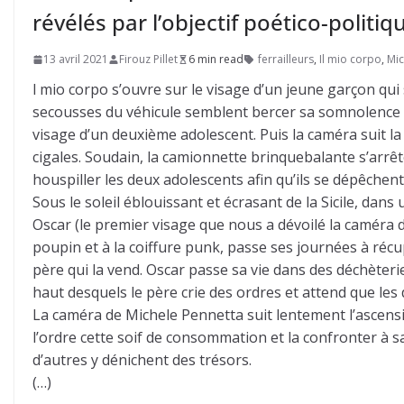
révélés par l’objectif poético-politiq
13 avril 2021
Firouz Pillet
6 min read
ferrailleurs
,
Il mio corpo
,
Mic
l mio corpo s’ouvre sur le visage d’un jeune garçon qui
secousses du véhicule semblent bercer sa somnolence al
visage d’un deuxième adolescent. Puis la caméra suit la
cigales. Soudain, la camionnette brinquebalante s’arrêt
houspiller les deux adolescents afin qu’ils se dépêchent
Sous le soleil éblouissant et écrasant de la Sicile, da
Oscar (le premier visage que nous a dévoilé la caméra 
poupin et à la coiffure punk, passe ses journées à récu
père qui la vend. Oscar passe sa vie dans des déchète
haut desquels le père crie des ordres et attend que le
La caméra de Michele Pennetta suit lentement l’ascens
l’ordre cette soif de consommation et la confronter à sa
d’autres y dénichent des trésors.
(…)