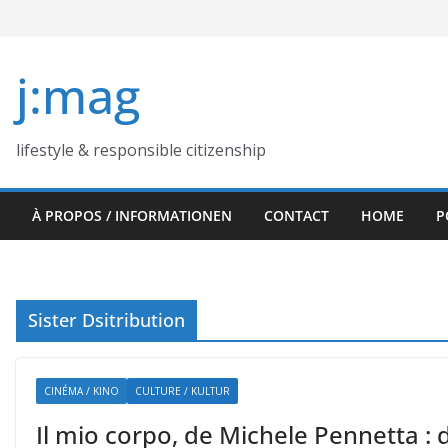
Skip
to
content
j:mag
lifestyle & responsible citizenship
À PROPOS / INFORMATIONEN
CONTACT
HOME
P
Sister Dsitribution
CINÉMA / KINO
CULTURE / KULTUR
Il mio corpo, de Michele Pennetta : d