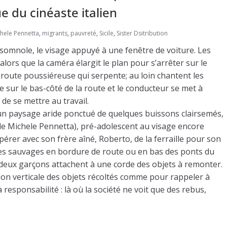
ue du cinéaste italien
hele Pennetta
,
migrants
,
pauvreté
,
Sicile
,
Sister Dsitribution
 somnole, le visage appuyé à une fenêtre de voiture. Les
ors que la caméra élargit le plan pour s’arrêter sur le
 route poussiéreuse qui serpente; au loin chantent les
e sur le bas-côté de la route et le conducteur se met à
 de se mettre au travail.
ns un paysage aride ponctué de quelques buissons clairsemés,
de Michele Pennetta), pré-adolescent au visage encore
pérer avec son frère aîné, Roberto, de la ferraille pour son
ries sauvages en bordure de route ou en bas des ponts du
s deux garçons attachent à une corde des objets à remonter.
ion verticale des objets récoltés comme pour rappeler à
 responsabilité : là où la société ne voit que des rebus,