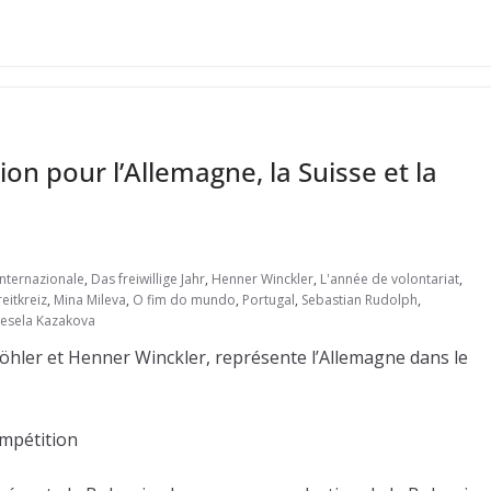
on pour l’Allemagne, la Suisse et la
nternazionale
,
Das freiwillige Jahr
,
Henner Winckler
,
L'année de volontariat
,
eitkreiz
,
Mina Mileva
,
O fim do mundo
,
Portugal
,
Sebastian Rudolph
,
esela Kazakova
h Köhler et Henner Winckler, représente l’Allemagne dans le
ompétition