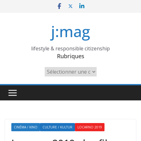
Skip
to
content
j:mag
lifestyle & responsible citizenship
Rubriques
Rubriques
CINÉMA / KINO
CULTURE / KULTUR
LOCARNO 2019