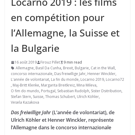
Locarno 2019 : les films
en compétition pour
l’Allemagne, la Suisse et
la Bulgarie
16 août 2019
Firouz Pillet
9 min read
Allemagne
,
Basil Da Cunha
,
Brexit
,
Bulgarie
,
Cat in the Wall
,
concorso internazionale
,
Das freiwillige Jahr
,
Henner Winckler
,
L'année de volontariat
,
La fin du monde
,
Locarno 2019
,
Locarno72
,
Maj-Britt Klenke
,
Margarita Breitkreiz
,
Mina Mileva
,
O fim do mundo
,
Portugal
,
Sebastian Rudolph
,
Sister Dsitribution
,
Stefan Stern
,
Suisse
,
Thomas Schubert
,
Ulrich Köhler
,
Vesela Kazakova
Das freiwillige Jahr
(L’année de volontariat), de
Ulrich Köhler et Henner Winckler, représente
l’Allemagne dans le concorso internazionale