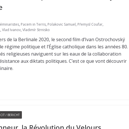
e
Séminaristes
,
Pacem in Terris
,
Polakovic Samuel
,
Přemysl Coufar
,
e
,
Vlad Ivanov
,
Vladimír Strnisko
s de la Berlinale 2020, le second film d’Ivan Ostrochovský
e régime politique et l’Église catholique dans les années 80.
ités religieuses naviguent sur les eaux de la collaboration
sistance aux diktats politiques. C’est ce que vont découvrir
inaire.
CIT / BERICHT
honneur, la Révolution du Velours