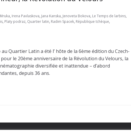
 Mruka
,
Irena Pavlaskova
,
Jana Kanska
,
Jenoveta Bokova
,
Le Temps de larbins
,
is
,
Platy podraz
,
Quartier latin
,
Radim Spacek
,
République tchèque
,
 au Quartier Latin a été l’ hôte de la 6ème édition du Czech-
pour le 20ème anniversaire de la Révolution du Velours, la
inématographie diversifiée et inattendue – d’abord
ndantes, depuis 36 ans.