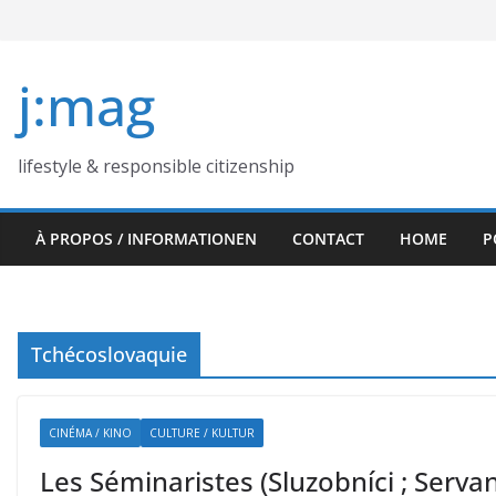
Skip
to
content
j:mag
lifestyle & responsible citizenship
À PROPOS / INFORMATIONEN
CONTACT
HOME
P
Tchécoslovaquie
CINÉMA / KINO
CULTURE / KULTUR
Les Séminaristes (Sluzobníci ; Serva