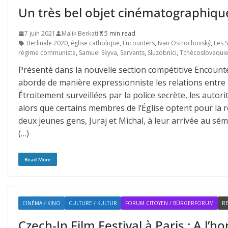
Un très bel objet cinématographiqu
7 juin 2021
Malik Berkati
5 min read
Berlinale 2020
,
église catholique
,
Encounters
,
Ivan Ostrochovský
,
Les 
régime communiste
,
Samuel Skyva
,
Servants
,
Sluzobníci
,
Tchécoslovaqui
Présenté dans la nouvelle section compétitive Encounter
aborde de manière expressionniste les relations entre l
Étroitement surveillées par la police secrète, les autor
alors que certains membres de l’Église optent pour la ré
deux jeunes gens, Juraj et Michal, à leur arrivée au sém
(…)
Read More
CINÉMA / KINO
CULTURE / KULTUR
FORUM CITOYEN / BÜRGERFORUM
RE
Czech-In Film Festival à Paris : A l’