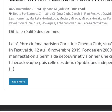
27 novembre 2019
Djenana Mujadzic
3 min read
Beata Porkanova
,
Christine Cinéma Club
,
Czech-In Film Festival
,
David
Les moments
,
Marketa Hoduskova
,
Meciar
,
Milada
,
Milada Horakova
,
Par
Révolution du Velours
,
Slovaquie
,
Tchécoslovaquie
,
Tereza Nvovkova
Difficile réalité des femmes
Le célèbre cinéma parisien Christine Cinéma Club, situé
In Festival du 12 au 16 novembre 2019. Fondée en 2009 
manifestation a permis de découvrir et visionner une c
tchécoslovaque puis celle des deux républiques indépe
(…)
Read More