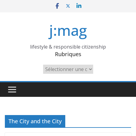
Skip
to
content
j:mag
lifestyle & responsible citizenship
Rubriques
Rubriques
The City and the City