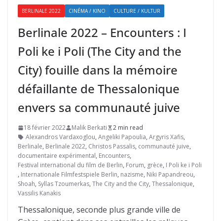
BERLINALE 2022
CINÉMA / KINO
CULTURE / KULTUR
Berlinale 2022 – Encounters : I
Poli ke i Poli (The City and the
City) fouille dans la mémoire
défaillante de Thessalonique
envers sa communauté juive
18 février 2022
Malik Berkati
2 min read
Alexandros Vardaxoglou
,
Angeliki Papoulia
,
Argyris Xafis
,
Berlinale
,
Berlinale 2022
,
Christos Passalis
,
communauté juive
,
documentaire expérimental
,
Encounters
,
Festival international du film de Berlin
,
Forum
,
grèce
,
I Poli ke i Poli
,
Internationale Filmfestspiele Berlin
,
nazisme
,
Niki Papandreou
,
Shoah
,
Syllas Tzoumerkas
,
The City and the City
,
Thessalonique
,
Vassilis Kanakis
Thessalonique, seconde plus grande ville de