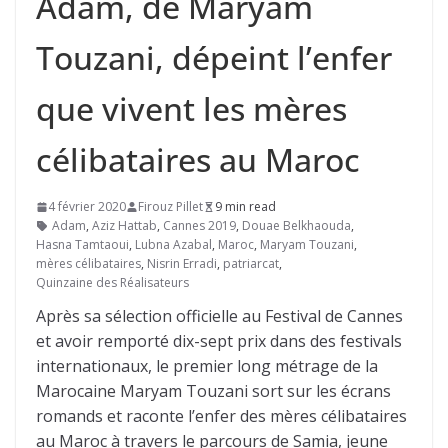
Adam, de Maryam
Touzani, dépeint l’enfer
que vivent les mères
célibataires au Maroc
4 février 2020
Firouz Pillet
9 min read
Adam
,
Aziz Hattab
,
Cannes 2019
,
Douae Belkhaouda
,
Hasna Tamtaoui
,
Lubna Azabal
,
Maroc
,
Maryam Touzani
,
mères célibataires
,
Nisrin Erradi
,
patriarcat
,
Quinzaine des Réalisateurs
Après sa sélection officielle au Festival de Cannes
et avoir remporté dix-sept prix dans des festivals
internationaux, le premier long métrage de la
Marocaine Maryam Touzani sort sur les écrans
romands et raconte l’enfer des mères célibataires
au Maroc à travers le parcours de Samia, jeune