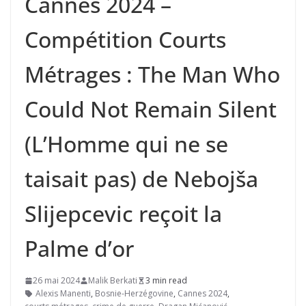
Cannes 2024 –
Compétition Courts
Métrages : The Man Who
Could Not Remain Silent
(L’Homme qui ne se
taisait pas) de Nebojša
Slijepcevic reçoit la
Palme d’or
26 mai 2024
Malik Berkati
3 min read
Alexis Manenti
,
Bosnie-Herzégovine
,
Cannes 2024
,