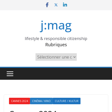
Skip
to
content
j:mag
lifestyle & responsible citizenship
Rubriques
Rubriques
CANNES 2024
CINÉMA / KINO
CULTURE / KULTUR