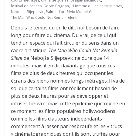
courts métrages
,
crime de guerre
,
Dragan Mićanović
,
festival de cannes
,
Goran Bogdan
,
L’Homme qui ne se taisait pas
,
Nebojsa Slijepcevic
,
Palme d'or
,
Silvio Mumelaš
,
The Man Who Could Not Remain Silent
Depuis le temps qu’on le dit : nul besoin de faire
long pour faire du cinéma. Du vrai, de celui qui
tend un espace qui fait circuler du sens dans un
cadre artistique.
The Man Who Could Not Remain
Silent
de Nebojša Slijepcevic ne dure que 14
minutes, mais il en dit davantage que tous ces
films de plus de deux heures qui occupent les
écrans des biens nommés longs métrages. Il va de
soi que certains films ont réellement besoin de
plus de deux heures pour se développer et
infuser l’œuvre, mais cette épidémie qui touche en
ce moment les films populaires hollywoodiens
comme les films d’auteurs indépendants
commencent à lasser par l’esbroufe et les « trucs
» cinématographiques dont ils sont truffés pour