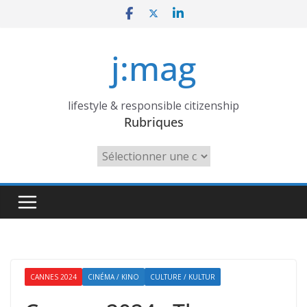
Skip
to
content
j:mag
lifestyle & responsible citizenship
Rubriques
Rubriques
CANNES 2024
CINÉMA / KINO
CULTURE / KULTUR