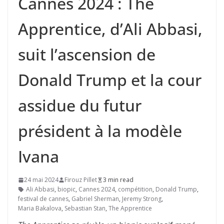
Cannes 2024 : The
Apprentice, d’Ali Abbasi,
suit l’ascension de
Donald Trump et la cour
assidue du futur
président à la modèle
Ivana
24 mai 2024
Firouz Pillet
3 min read
Ali Abbasi
,
biopic
,
Cannes 2024
,
compétition
,
Donald Trump
,
festival de cannes
,
Gabriel Sherman
,
Jeremy Strong
,
Maria Bakalova
,
Sebastian Stan
,
The Apprentice