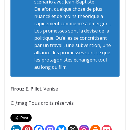
scénario avec Jean-Baptiste
Delafon, quelque chose de plus
nuancé et de moins théorique a
rapidement commencé à émerger…
Les promesses sont la devise de la
politique. Qu’elles se concrétisent
par un travail, une subvention, une
alliance, les promesses sont ce que
les protagonistes échangent tout
au long du film.
Firouz E. Pillet
, Venise
©
j
:mag Tous droits réservés