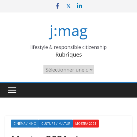
Skip
to
content
j:mag
lifestyle & responsible citizenship
Rubriques
Rubriques
CINÉMA / KINO
CULTURE / KULTUR
MOSTRA 2021