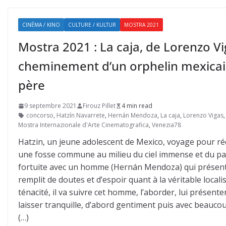
CINÉMA / KINO
CULTURE / KULTUR
MOSTRA 2021
Mostra 2021 : La caja, de Lorenzo Vi
cheminement d’un orphelin mexicain
père
9 septembre 2021
Firouz Pillet
4 min read
concorso
,
Hatzín Navarrete
,
Hernán Mendoza
,
La caja
,
Lorenzo Vigas
Mostra Internazionale d'Arte Cinematografica
,
Venezia78
Hatzin, un jeune adolescent de Mexico, voyage pour réc
une fosse commune au milieu du ciel immense et du pa
fortuite avec un homme (Hernán Mendoza) qui présent
remplit de doutes et d’espoir quant à la véritable local
ténacité, il va suivre cet homme, l’aborder, lui présente
laisser tranquille, d’abord gentiment puis avec beauc
(…)