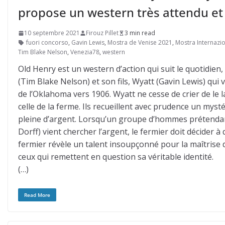
propose un western très attendu et
10 septembre 2021
Firouz Pillet
3 min read
fuori concorso
,
Gavin Lewis
,
Mostra de Venise 2021
,
Mostra Internazi
Tim Blake Nelson
,
Venezia78
,
western
Old Henry est un western d’action qui suit le quotidien,
(Tim Blake Nelson) et son fils, Wyatt (Gavin Lewis) qui 
de l’Oklahoma vers 1906. Wyatt ne cesse de crier de le l
celle de la ferme. Ils recueillent avec prudence un my
pleine d’argent. Lorsqu’un groupe d’hommes prétendant
Dorff) vient chercher l’argent, le fermier doit décider à
fermier révèle un talent insoupçonné pour la maîtrise
ceux qui remettent en question sa véritable identité.
(…)
Read More