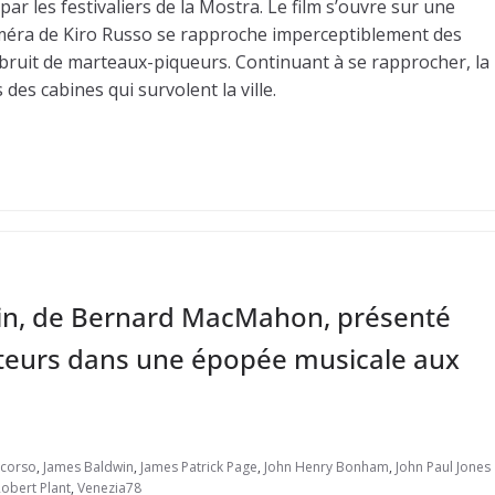
ar les festivaliers de la Mostra. Le film s’ouvre sur une
améra de Kiro Russo se rapproche imperceptiblement des
le bruit de marteaux-piqueurs. Continuant à se rapprocher, la
es cabines qui survolent la ville.
in, de Bernard MacMahon, présenté
ateurs dans une épopée musicale aux
ncorso
,
James Baldwin
,
James Patrick Page
,
John Henry Bonham
,
John Paul Jones
obert Plant
,
Venezia78