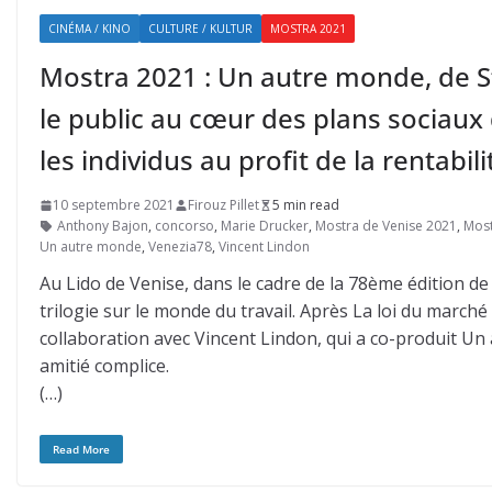
CINÉMA / KINO
CULTURE / KULTUR
MOSTRA 2021
Mostra 2021 : Un autre monde, de S
le public au cœur des plans sociaux 
les individus au profit de la rentabili
10 septembre 2021
Firouz Pillet
5 min read
Anthony Bajon
,
concorso
,
Marie Drucker
,
Mostra de Venise 2021
,
Most
Un autre monde
,
Venezia78
,
Vincent Lindon
Au Lido de Venise, dans le cadre de la 78ème édition de
trilogie sur le monde du travail. Après La loi du marché
collaboration avec Vincent Lindon, qui a co-produit Un 
amitié complice.
(…)
Read More