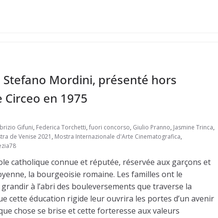
e Stefano Mordini, présenté hors
e Circeo en 1975
brizio Gifuni
,
Federica Torchetti
,
fuori concorso
,
Giulio Pranno
,
Jasmine Trinca
,
tra de Venise 2021
,
Mostra Internazionale d'Arte Cinematografica
,
ezia78
ole catholique connue et réputée, réservée aux garçons et
oyenne, la bourgeoisie romaine. Les familles ont le
grandir à l’abri des bouleversements que traverse la
que cette éducation rigide leur ouvrira les portes d’un avenir
que chose se brise et cette forteresse aux valeurs