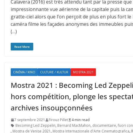
Calavera (2016) est très attendu tant par la presse que p
impressionnante vue aérienne de la capitale puis la c
gratte-ciel alors que l’on perçoit de plus en plus fort 
caméra filme les façades anonymes des immeubles puis d
(…)
Read More
CINÉMA / KINO
CULTURE / KULTUR
MOSTRA 2021
Mostra 2021 : Becoming Led Zeppel
hors compétition, plonge les spect
archives insoupçonnées
7 septembre 2021
Firouz Pillet
4 min read
Becoming Led Zeppelin
,
Bernard MacMahon
,
documentaire
,
fuori co
,
Mostra de Venise 2021
,
Mostra Internazionale d'Arte Cinematografica
,
R