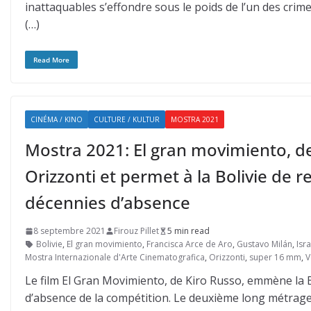
inattaquables s’effondre sous le poids de l’un des crimes
(…)
Read More
CINÉMA / KINO
CULTURE / KULTUR
MOSTRA 2021
Mostra 2021: El gran movimiento, de
Orizzonti et permet à la Bolivie de 
décennies d’absence
8 septembre 2021
Firouz Pillet
5 min read
Bolivie
,
El gran movimiento
,
Francisca Arce de Aro
,
Gustavo Milán
,
Isr
Mostra Internazionale d'Arte Cinematografica
,
Orizzonti
,
super 16 mm
,
V
Le film El Gran Movimiento, de Kiro Russo, emmène la B
d’absence de la compétition. Le deuxième long métrage 