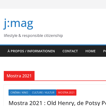
Skip
to
content
j:mag
lifestyle & responsible citizenship
À PROPOS / INFORMATIONEN
CONTACT
HOME
P
Mostra 2021
CINÉMA / KINO
CULTURE / KULTUR
MOSTRA 2021
Mostra 2021 : Old Henry, de Potsy P