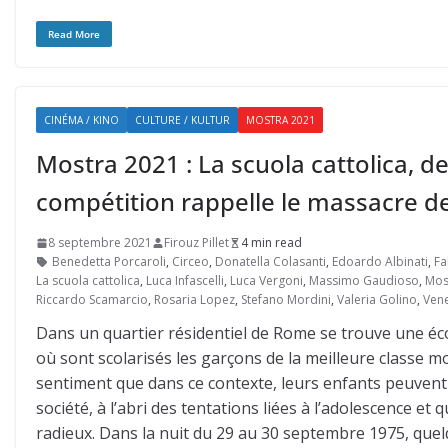
Read More
CINÉMA / KINO
CULTURE / KULTUR
MOSTRA 2021
Mostra 2021 : La scuola cattolica, d
compétition rappelle le massacre d
8 septembre 2021
Firouz Pillet
4 min read
Benedetta Porcaroli
,
Circeo
,
Donatella Colasanti
,
Edoardo Albinati
,
Fa
La scuola cattolica
,
Luca Infascelli
,
Luca Vergoni
,
Massimo Gaudioso
,
Mos
Riccardo Scamarcio
,
Rosaria Lopez
,
Stefano Mordini
,
Valeria Golino
,
Ven
Dans un quartier résidentiel de Rome se trouve une éc
où sont scolarisés les garçons de la meilleure classe m
sentiment que dans ce contexte, leurs enfants peuvent 
société, à l’abri des tentations liées à l’adolescence et 
radieux. Dans la nuit du 29 au 30 septembre 1975, quel