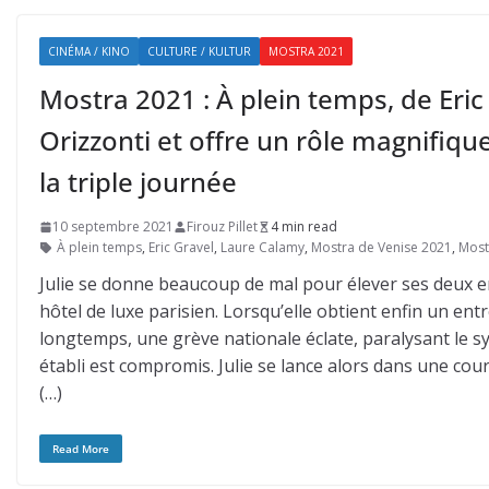
CINÉMA / KINO
CULTURE / KULTUR
MOSTRA 2021
Mostra 2021 : À plein temps, de Eric
Orizzonti et offre un rôle magnifiq
la triple journée
10 septembre 2021
Firouz Pillet
4 min read
À plein temps
,
Eric Gravel
,
Laure Calamy
,
Mostra de Venise 2021
,
Most
Julie se donne beaucoup de mal pour élever ses deux 
hôtel de luxe parisien. Lorsqu’elle obtient enfin un en
longtemps, une grève nationale éclate, paralysant le sys
établi est compromis. Julie se lance alors dans une cour
(…)
Read More