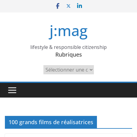
Skip
to
content
j:mag
lifestyle & responsible citizenship
Rubriques
Rubriques
100 grands films de réalisatrices