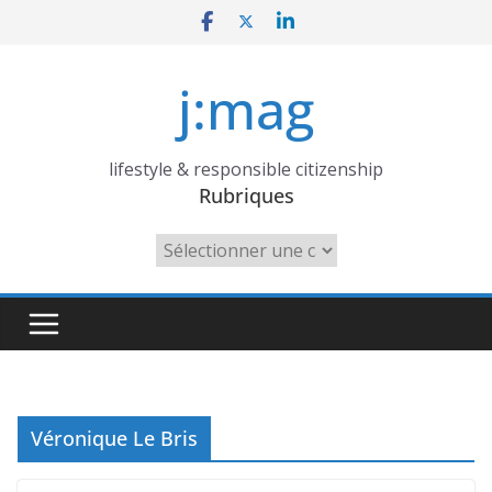
Skip
to
content
j:mag
lifestyle & responsible citizenship
Rubriques
Rubriques
Véronique Le Bris