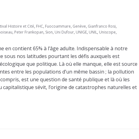
tival Histoire et Cité
,
FHC
,
Fuocoammare
,
Genève
,
Gianfranco Rosi
,
moiseau
,
Peter Frankopan
,
Sion
,
Uni Dufour
,
UNIGE
,
UNIL
,
Uniscope
,
 en contient 65% à l’âge adulte. Indispensable à notre
e sous nos latitudes pourtant les défis auxquels est
écologique que politique. Là où elle manque, elle est source
antes entre les populations d’un même bassin ; la pollution
compris, est une question de santé publique et là où les
pitalistique sévit, l’origine de catastrophes naturelles et