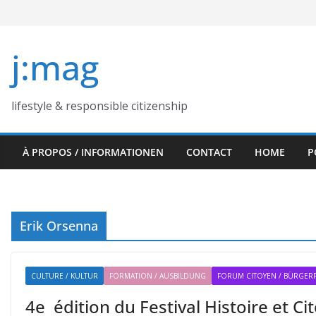
Skip
to
content
j:mag
lifestyle & responsible citizenship
À PROPOS / INFORMATIONEN
CONTACT
HOME
P
Erik Orsenna
CULTURE / KULTUR
FORMATION / AUSBILDUNG
FORUM CITOYEN / BÜRGE
4e édition du Festival Histoire et C