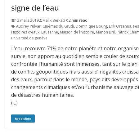
signe de l’eau
12 mars 2019
Malik Berkati
2 min read
Audrey Pulvar
,
Cinémas du Grütli
,
Dominique Bourg
,
Erik Orsenna
,
Fes
Histoires d’eaux
,
Lausanne
,
Maison de l’histoire
,
Manon Bril
,
Patrick Cha
université de genève
L’eau recouvre 71% de notre planète et notre organisme
survie, son apport au quotidien semble couler de sourc
confrontée l’humanité sont immenses, tant sur le plan 
de conflits géopolitiques mais aussi d’inégalités croiss
des eaux, partout dans le monde, pays dits développés 
changements climatiques et/ou l’urbanisme sauvage ou ca
de désastres humanitaires.
(…)
Read More