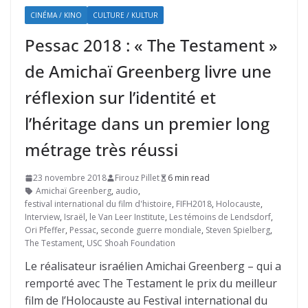
CINÉMA / KINO
CULTURE / KULTUR
Pessac 2018 : « The Testament »
de Amichaï Greenberg livre une
réflexion sur l’identité et
l’héritage dans un premier long
métrage très réussi
23 novembre 2018
Firouz Pillet
6 min read
Amichaï Greenberg
,
audio
,
festival international du film d'histoire
,
FIFH2018
,
Holocauste
,
Interview
,
Israël
,
le Van Leer Institute
,
Les témoins de Lendsdorf
,
Ori Pfeffer
,
Pessac
,
seconde guerre mondiale
,
Steven Spielberg
,
The Testament
,
USC Shoah Foundation
Le réalisateur israélien Amichai Greenberg – qui a
remporté avec The Testament le prix du meilleur
film de l’Holocauste au Festival international du