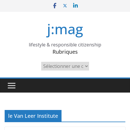
Skip
to
content
j:mag
lifestyle & responsible citizenship
Rubriques
Rubriques
le Van Leer Institute