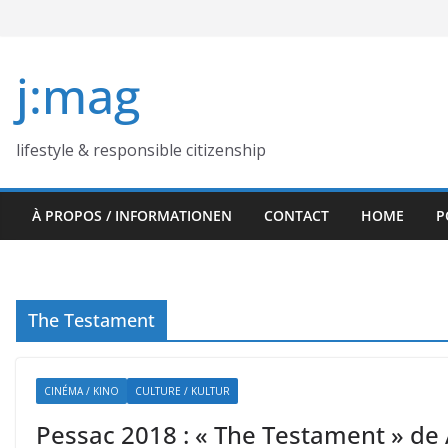
Skip
to
content
j:mag
lifestyle & responsible citizenship
À PROPOS / INFORMATIONEN
CONTACT
HOME
P
The Testament
CINÉMA / KINO
CULTURE / KULTUR
Pessac 2018 : « The Testament » de 