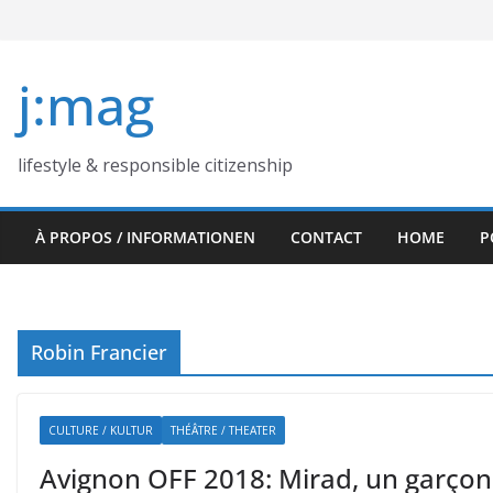
Skip
to
content
j:mag
lifestyle & responsible citizenship
À PROPOS / INFORMATIONEN
CONTACT
HOME
P
Robin Francier
CULTURE / KULTUR
THÉÂTRE / THEATER
Avignon OFF 2018: Mirad, un garçon