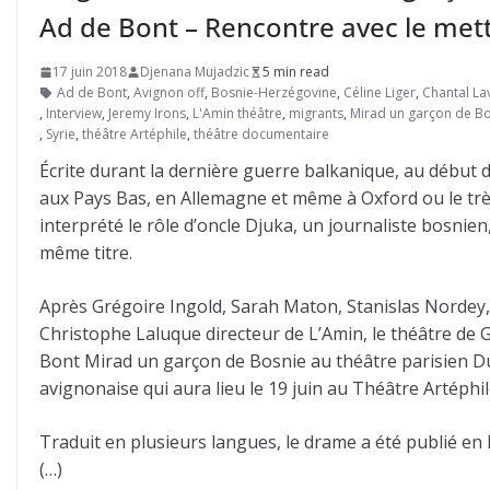
Ad de Bont – Rencontre avec le met
17 juin 2018
Djenana Mujadzic
5 min read
Ad de Bont
,
Avignon off
,
Bosnie-Herzégovine
,
Céline Liger
,
Chantal La
,
Interview
,
Jeremy Irons
,
L'Amin théâtre
,
migrants
,
Mirad un garçon de B
,
Syrie
,
théâtre Artéphile
,
théâtre documentaire
Écrite durant la dernière guerre balkanique, au début 
aux Pays Bas, en Allemagne et même à Oxford ou le trè
interprété le rôle d’oncle Djuka, un journaliste bosnien, 
même titre.
Après Grégoire Ingold, Sarah Maton, Stanislas Nordey,
Christophe Laluque directeur de L’Amin, le théâtre de
Bont Mirad un garçon de Bosnie au théâtre parisien D
avignonaise qui aura lieu le 19 juin au Théâtre Artéphil
Traduit en plusieurs langues, le drame a été publié en 
(…)