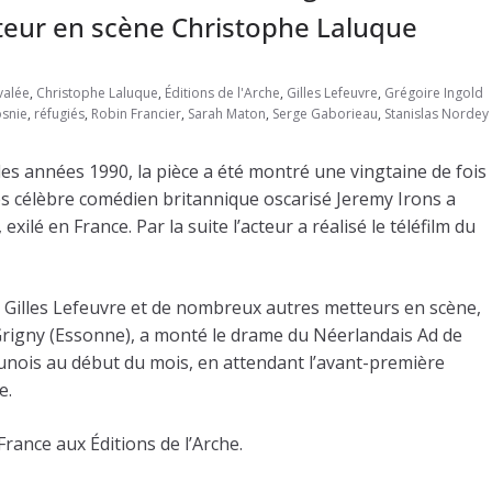
teur en scène Christophe Laluque
valée
,
Christophe Laluque
,
Éditions de l'Arche
,
Gilles Lefeuvre
,
Grégoire Ingold
osnie
,
réfugiés
,
Robin Francier
,
Sarah Maton
,
Serge Gaborieau
,
Stanislas Nordey
des années 1990, la pièce a été montré une vingtaine de fois
s célèbre comédien britannique oscarisé Jeremy Irons a
exilé en France. Par la suite l’acteur a réalisé le téléfilm du
 Gilles Lefeuvre et de nombreux autres metteurs en scène,
 Grigny (Essonne), a monté le drame du Néerlandais Ad de
unois au début du mois, en attendant l’avant-première
e.
France aux Éditions de l’Arche.