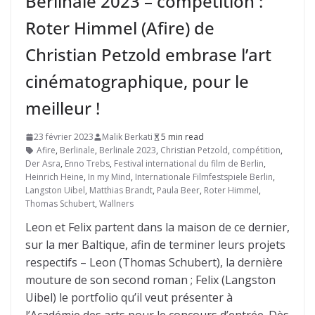
Berlinale 2023 – compétition :
Roter Himmel (Afire) de
Christian Petzold embrase l’art
cinématographique, pour le
meilleur !
23 février 2023
Malik Berkati
5 min read
Afire
,
Berlinale
,
Berlinale 2023
,
Christian Petzold
,
compétition
,
Der Asra
,
Enno Trebs
,
Festival international du film de Berlin
,
Heinrich Heine
,
In my Mind
,
Internationale Filmfestspiele Berlin
,
Langston Uibel
,
Matthias Brandt
,
Paula Beer
,
Roter Himmel
,
Thomas Schubert
,
Wallners
Leon et Felix partent dans la maison de ce dernier,
sur la mer Baltique, afin de terminer leurs projets
respectifs – Leon (Thomas Schubert), la dernière
mouture de son second roman ; Felix (Langston
Uibel) le portfolio qu’il veut présenter à