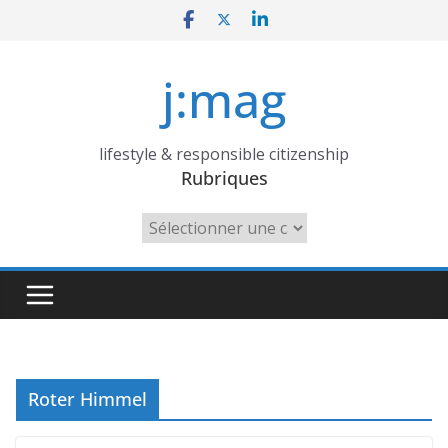
Skip
to
content
j:mag
lifestyle & responsible citizenship
Rubriques
Rubriques
Roter Himmel