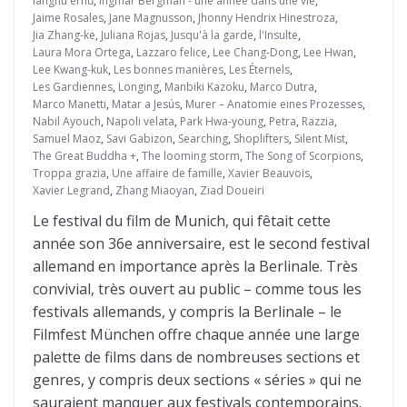
iānghú érnǚ
,
Ingmar Bergman - une année dans une vie
,
Jaime Rosales
,
Jane Magnusson
,
Jhonny Hendrix Hinestroza
,
Jia Zhang-ke
,
Juliana Rojas
,
Jusqu'à la garde
,
l'Insulte
,
Laura Mora Ortega
,
Lazzaro felice
,
Lee Chang-Dong
,
Lee Hwan
,
Lee Kwang-kuk
,
Les bonnes manières
,
Les Éternels
,
Les Gardiennes
,
Longing
,
Manbiki Kazoku
,
Marco Dutra
,
Marco Manetti
,
Matar a Jesús
,
Murer – Anatomie eines Prozesses
,
Nabil Ayouch
,
Napoli velata
,
Park Hwa-young
,
Petra
,
Razzia
,
Samuel Maoz
,
Savi Gabizon
,
Searching
,
Shoplifters
,
Silent Mist
,
The Great Buddha +
,
The looming storm
,
The Song of Scorpions
,
Troppa grazia
,
Une affaire de famille
,
Xavier Beauvois
,
Xavier Legrand
,
Zhang Miaoyan
,
Ziad Doueiri
Le festival du film de Munich, qui fêtait cette
année son 36e anniversaire, est le second festival
allemand en importance après la Berlinale. Très
convivial, très ouvert au public – comme tous les
festivals allemands, y compris la Berlinale – le
Filmfest München offre chaque année une large
palette de films dans de nombreuses sections et
genres, y compris deux sections « séries » qui ne
sauraient manquer aux festivals contemporains.