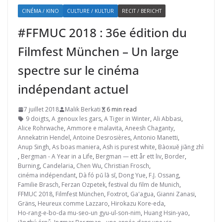
CINÉMA / KINO
CULTURE / KULTUR
RECIT / BERICHT
#FFMUC 2018 : 36e édition du
Filmfest München – Un large
spectre sur le cinéma
indépendant actuel
7 juillet 2018
Malik Berkati
6 min read
9 doigts
,
A genoux les gars
,
A Tiger in Winter
,
Ali Abbasi
,
Alice Rohrwache
,
Ammore e malavita
,
Aneesh Chaganty
,
Annekatrin Hendel
,
Antoine Desrosières
,
Antonio Manetti
,
Anup Singh
,
As boas maniera
,
Ash is purest white
,
Bàoxuě jiāng zhì
,
Bergman - A Year in a Life
,
Bergman — ett år ett liv
,
Border
,
Burning
,
Candelaria
,
Chen Wu
,
Christian Frosch
,
cinéma indépendant
,
Dà fó pǔ lā sī
,
Dong Yue
,
F.J. Ossang
,
Familie Brasch
,
Ferzan Ozpetek
,
festival du film de Munich
,
FFMUC 2018
,
Filmfest München
,
Foxtrot
,
Ga'agua
,
Gianni Zanasi
,
Gräns
,
Heureux comme Lazzaro
,
Hirokazu Kore-eda
,
Ho-rang-e-bo-da mu-seo-un gyu-ul-son-nim
,
Huang Hsin-yao
,