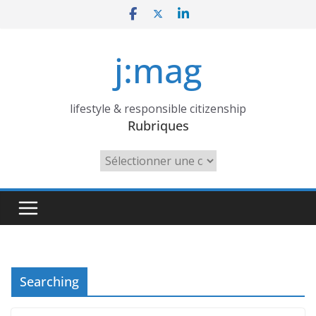
Skip
to
content
j:mag
lifestyle & responsible citizenship
Rubriques
Rubriques
Searching