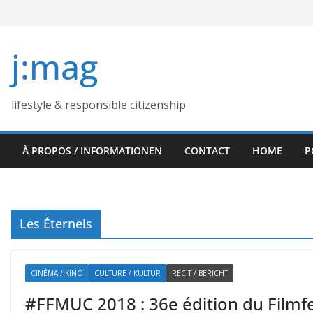
Skip
to
content
j:mag
lifestyle & responsible citizenship
À PROPOS / INFORMATIONEN
CONTACT
HOME
P
Les Éternels
CINÉMA / KINO
CULTURE / KULTUR
RECIT / BERICHT
#FFMUC 2018 : 36e édition du Filmfe