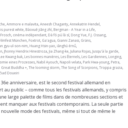
che
,
Ammore e malavita
,
Aneesh Chaganty
,
Annekatrin Hendel
,
is purest white
,
Bàoxuě jiāng zhì
,
Bergman - A Year in a Life
,
 Frosch
,
cinéma indépendant
,
Dà fó pǔ lā sī
,
Dong Yue
,
F.J. Ossang
,
Filmfest München
,
Foxtrot
,
Ga'agua
,
Gianni Zanasi
,
Gräns
,
n gyu-ul-son-nim
,
Huang Hsin-yao
,
iānghú érnǚ
,
on
,
Jhonny Hendrix Hinestroza
,
Jia Zhang-ke
,
Juliana Rojas
,
Jusqu'à la garde
,
Lee Kwang-kuk
,
Les bonnes manières
,
Les Éternels
,
Les Gardiennes
,
Longing
,
tomie eines Prozesses
,
Nabil Ayouch
,
Napoli velata
,
Park Hwa-young
,
Petra
,
 Great Buddha +
,
The looming storm
,
The Song of Scorpions
,
Troppa grazia
,
Ziad Doueiri
n 36e anniversaire, est le second festival allemand en
ert au public – comme tous les festivals allemands, y compris
une large palette de films dans de nombreuses sections et
aient manquer aux festivals contemporains. La seule partie
), nouvelle mode des festivals, même si tout de même le