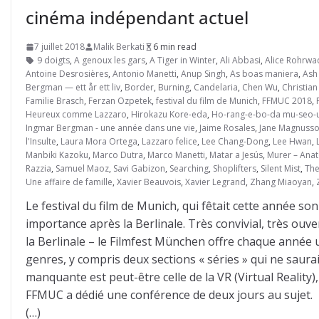
cinéma indépendant actuel
7 juillet 2018
Malik Berkati
6 min read
9 doigts
,
A genoux les gars
,
A Tiger in Winter
,
Ali Abbasi
,
Alice Rohrwa
Antoine Desrosières
,
Antonio Manetti
,
Anup Singh
,
As boas maniera
,
Ash 
Bergman — ett år ett liv
,
Border
,
Burning
,
Candelaria
,
Chen Wu
,
Christian
Familie Brasch
,
Ferzan Ozpetek
,
festival du film de Munich
,
FFMUC 2018
,
Heureux comme Lazzaro
,
Hirokazu Kore-eda
,
Ho-rang-e-bo-da mu-seo-u
Ingmar Bergman - une année dans une vie
,
Jaime Rosales
,
Jane Magnuss
l'Insulte
,
Laura Mora Ortega
,
Lazzaro felice
,
Lee Chang-Dong
,
Lee Hwan
,
Manbiki Kazoku
,
Marco Dutra
,
Marco Manetti
,
Matar a Jesús
,
Murer – Ana
Razzia
,
Samuel Maoz
,
Savi Gabizon
,
Searching
,
Shoplifters
,
Silent Mist
,
The
Une affaire de famille
,
Xavier Beauvois
,
Xavier Legrand
,
Zhang Miaoyan
,
Le festival du film de Munich, qui fêtait cette année so
importance après la Berlinale. Très convivial, très ouv
la Berlinale – le Filmfest München offre chaque année 
genres, y compris deux sections « séries » qui ne saur
manquante est peut-être celle de la VR (Virtual Reality
FFMUC a dédié une conférence de deux jours au sujet.
(…)