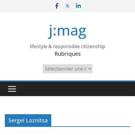
Skip
to
content
j:mag
lifestyle & responsible citizenship
Rubriques
Rubriques
Sergeï Loznitsa