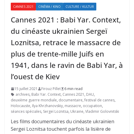
CANNES 2021
CINÉMA / KINO
CULTURE / KULTUR
Cannes 2021 : Babi Yar. Context,
du cinéaste ukrainien Sergeï
Loznitsa, retrace le massacre de
plus de trente-mille Juifs en
1941, dans le ravin de Babi Yar, à
l’ouest de Kiev
15 juillet 2021
Firouz Pillet
6 min read
archives
,
Babi Yar. Context
,
Cannes 2021
,
DAU
,
deuxième guerre mondiale
,
documentaire
,
festival de cannes
,
Holocauste
,
Ilya Khrzhanovskiy
,
massacre
,
occupation
,
séances spéciales
,
Sergeï Loznitsa
,
Ukraine
,
Vladimir Golovnitski
Les films documentaires du cinéaste ukrainien
Sergeï Loznitsa touchent parfois la lisière de