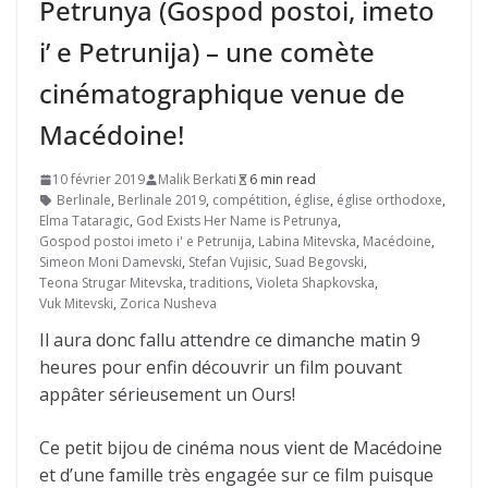
Petrunya (Gospod postoi, imeto
i’ e Petrunija) – une comète
cinématographique venue de
Macédoine!
10 février 2019
Malik Berkati
6 min read
Berlinale
,
Berlinale 2019
,
compétition
,
église
,
église orthodoxe
,
Elma Tataragic
,
God Exists Her Name is Petrunya
,
Gospod postoi imeto i' e Petrunija
,
Labina Mitevska
,
Macédoine
,
Simeon Moni Damevski
,
Stefan Vujisic
,
Suad Begovski
,
Teona Strugar Mitevska
,
traditions
,
Violeta Shapkovska
,
Vuk Mitevski
,
Zorica Nusheva
Il aura donc fallu attendre ce dimanche matin 9
heures pour enfin découvrir un film pouvant
appâter sérieusement un Ours!
Ce petit bijou de cinéma nous vient de Macédoine
et d’une famille très engagée sur ce film puisque