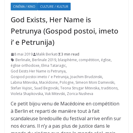
CINÉMA / KINO
CULTURE / KULTUR
God Exists, Her Name is
Petrunya (Gospod postoi, imeto
i’ e Petrunija)
8 mai 2019
Malik Berkati
3 min read
Berlinale
,
Berlinale 2019
,
blasphème
,
compétition
,
église
,
église orthodoxe
,
Elma Tataragic
,
God Exists Her Name is Petrunya
,
Gospod postoi imeto i' e Petrunija
,
Joachim Brudzinski
,
Labina Mitevska
,
Macédoine
,
Pologne
,
Simeon Moni Damevski
,
Stefan Vujisic
,
Suad Begovski
,
Teona Strugar Mitevska
,
traditions
,
Violeta Shapkovska
,
Vuk Mitevski
,
Zorica Nusheva
Ce petit bijou venu de Macédoine en compétition
à Berlin et reparti de manière tout à fait
scandaleuse bredouille du festival arrive enfin sur
nos écrans. Il n’y a pas plus de justice dans le