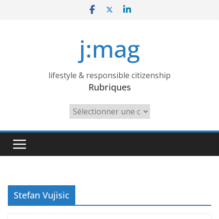
Skip
to
content
j:mag
lifestyle & responsible citizenship
Rubriques
Rubriques
Stefan Vujisic