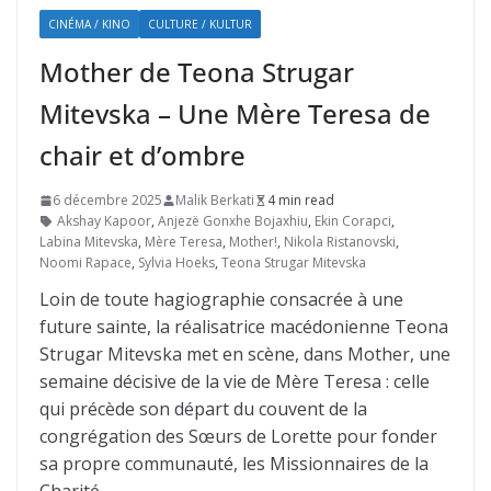
CINÉMA / KINO
CULTURE / KULTUR
Mother de Teona Strugar
Mitevska – Une Mère Teresa de
chair et d’ombre
6 décembre 2025
Malik Berkati
4 min read
Akshay Kapoor
,
Anjezë Gonxhe Bojaxhiu
,
Ekin Corapci
,
Labina Mitevska
,
Mère Teresa
,
Mother!
,
Nikola Ristanovski
,
Noomi Rapace
,
Sylvia Hoeks
,
Teona Strugar Mitevska
Loin de toute hagiographie consacrée à une
future sainte, la réalisatrice macédonienne Teona
Strugar Mitevska met en scène, dans Mother, une
semaine décisive de la vie de Mère Teresa : celle
qui précède son départ du couvent de la
congrégation des Sœurs de Lorette pour fonder
sa propre communauté, les Missionnaires de la