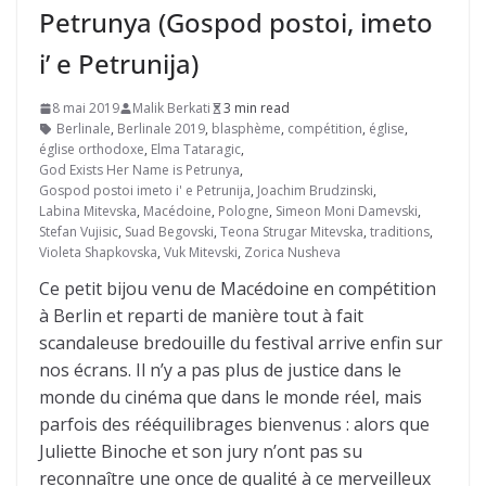
Petrunya (Gospod postoi, imeto
i’ e Petrunija)
8 mai 2019
Malik Berkati
3 min read
Berlinale
,
Berlinale 2019
,
blasphème
,
compétition
,
église
,
église orthodoxe
,
Elma Tataragic
,
God Exists Her Name is Petrunya
,
Gospod postoi imeto i' e Petrunija
,
Joachim Brudzinski
,
Labina Mitevska
,
Macédoine
,
Pologne
,
Simeon Moni Damevski
,
Stefan Vujisic
,
Suad Begovski
,
Teona Strugar Mitevska
,
traditions
,
Violeta Shapkovska
,
Vuk Mitevski
,
Zorica Nusheva
Ce petit bijou venu de Macédoine en compétition
à Berlin et reparti de manière tout à fait
scandaleuse bredouille du festival arrive enfin sur
nos écrans. Il n’y a pas plus de justice dans le
monde du cinéma que dans le monde réel, mais
parfois des rééquilibrages bienvenus : alors que
Juliette Binoche et son jury n’ont pas su
reconnaître une once de qualité à ce merveilleux