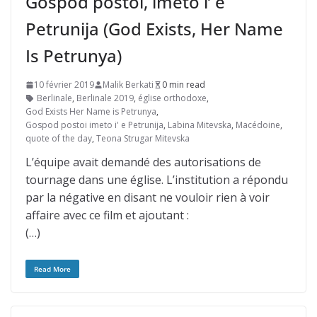
Gospod postoi, imeto i’ e
Petrunija (God Exists, Her Name
Is Petrunya)
10 février 2019
Malik Berkati
0 min read
Berlinale
,
Berlinale 2019
,
église orthodoxe
,
God Exists Her Name is Petrunya
,
Gospod postoi imeto i' e Petrunija
,
Labina Mitevska
,
Macédoine
,
quote of the day
,
Teona Strugar Mitevska
L’équipe avait demandé des autorisations de
tournage dans une église. L’institution a répondu
par la négative en disant ne vouloir rien à voir
affaire avec ce film et ajoutant :
(…)
Read More