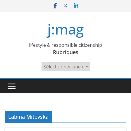
Skip
to
content
j:mag
lifestyle & responsible citizenship
Rubriques
Rubriques
Labina Mitevska