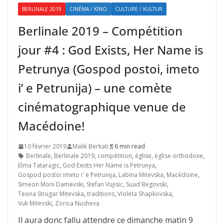
BERLINALE 2019
CINÉMA / KINO
CULTURE / KULTUR
Berlinale 2019 – Compétition
jour #4 : God Exists, Her Name is
Petrunya (Gospod postoi, imeto
i’ e Petrunija) – une comète
cinématographique venue de
Macédoine!
10 février 2019
Malik Berkati
6 min read
Berlinale
,
Berlinale 2019
,
compétition
,
église
,
église orthodoxe
,
Elma Tataragic
,
God Exists Her Name is Petrunya
,
Gospod postoi imeto i' e Petrunija
,
Labina Mitevska
,
Macédoine
,
Simeon Moni Damevski
,
Stefan Vujisic
,
Suad Begovski
,
Teona Strugar Mitevska
,
traditions
,
Violeta Shapkovska
,
Vuk Mitevski
,
Zorica Nusheva
Il aura donc fallu attendre ce dimanche matin 9