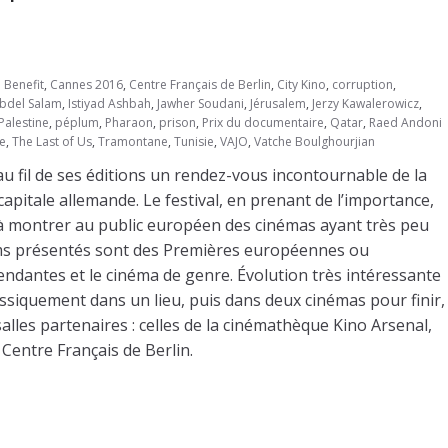
 Benefit
,
Cannes 2016
,
Centre Français de Berlin
,
City Kino
,
corruption
,
Abdel Salam
,
Istiyad Ashbah
,
Jawher Soudani
,
Jérusalem
,
Jerzy Kawalerowicz
,
Palestine
,
péplum
,
Pharaon
,
prison
,
Prix du documentaire
,
Qatar
,
Raed Andoni
se
,
The Last of Us
,
Tramontane
,
Tunisie
,
VAJO
,
Vatche Boulghourjian
 au fil de ses éditions un rendez-vous incontournable de la
apitale allemande. Le festival, en prenant de l’importance,
t à montrer au public européen des cinémas ayant très peu
films présentés sont des Premières européennes ou
endantes et le cinéma de genre. Évolution très intéressante
lassiquement dans un lieu, puis dans deux cinémas pour finir,
salles partenaires : celles de la cinémathèque Kino Arsenal,
u Centre Français de Berlin.