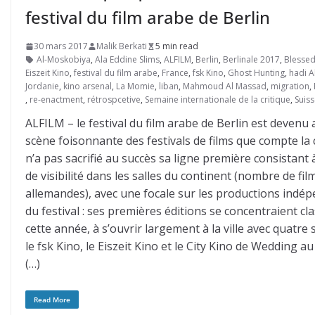
festival du film arabe de Berlin
30 mars 2017
Malik Berkati
5 min read
Al-Moskobiya
,
Ala Eddine Slims
,
ALFILM
,
Berlin
,
Berlinale 2017
,
Blessed
Eiszeit Kino
,
festival du film arabe
,
France
,
fsk Kino
,
Ghost Hunting
,
hadi 
Jordanie
,
kino arsenal
,
La Momie
,
liban
,
Mahmoud Al Massad
,
migration
,
,
re-enactment
,
rétrospcetive
,
Semaine internationale de la critique
,
Suis
ALFILM – le festival du film arabe de Berlin est devenu
scène foisonnante des festivals de films que compte la c
n’a pas sacrifié au succès sa ligne première consistan
de visibilité dans les salles du continent (nombre de 
allemandes), avec une focale sur les productions indép
du festival : ses premières éditions se concentraient c
cette année, à s’ouvrir largement à la ville avec quatre 
le fsk Kino, le Eiszeit Kino et le City Kino de Wedding a
(…)
Read More