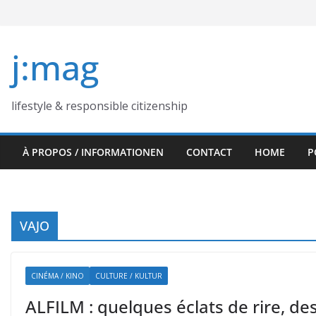
Skip
to
content
j:mag
lifestyle & responsible citizenship
À PROPOS / INFORMATIONEN
CONTACT
HOME
P
VAJO
CINÉMA / KINO
CULTURE / KULTUR
ALFILM : quelques éclats de rire, des