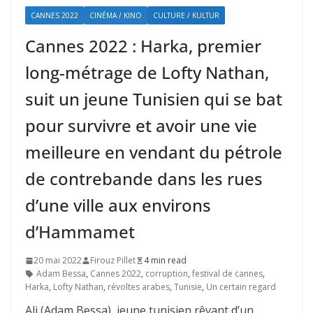
CANNES 2022
CINÉMA / KINO
CULTURE / KULTUR
Cannes 2022 : Harka, premier
long-métrage de Lofty Nathan,
suit un jeune Tunisien qui se bat
pour survivre et avoir une vie
meilleure en vendant du pétrole
de contrebande dans les rues
d’une ville aux environs
d’Hammamet
20 mai 2022
Firouz Pillet
4 min read
Adam Bessa
,
Cannes 2022
,
corruption
,
festival de cannes
,
Harka
,
Lofty Nathan
,
révoltes arabes
,
Tunisie
,
Un certain regard
Ali (Adam Bessa), jeune tunisien rêvant d’un