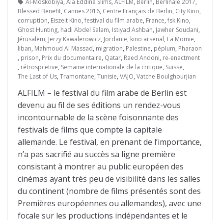
Al-Moskobiya
,
Ala Eddine Slims
,
ALFILM
,
Berlin
,
Berlinale 2017
,
Blessed Benefit
,
Cannes 2016
,
Centre Français de Berlin
,
City Kino
,
corruption
,
Eiszeit Kino
,
festival du film arabe
,
France
,
fsk Kino
,
Ghost Hunting
,
hadi Abdel Salam
,
Istiyad Ashbah
,
Jawher Soudani
,
Jérusalem
,
Jerzy Kawalerowicz
,
Jordanie
,
kino arsenal
,
La Momie
,
liban
,
Mahmoud Al Massad
,
migration
,
Palestine
,
péplum
,
Pharaon
,
prison
,
Prix du documentaire
,
Qatar
,
Raed Andoni
,
re-enactment
,
rétrospcetive
,
Semaine internationale de la critique
,
Suisse
,
The Last of Us
,
Tramontane
,
Tunisie
,
VAJO
,
Vatche Boulghourjian
ALFILM – le festival du film arabe de Berlin est
devenu au fil de ses éditions un rendez-vous
incontournable de la scène foisonnante des
festivals de films que compte la capitale
allemande. Le festival, en prenant de l’importance,
n’a pas sacrifié au succès sa ligne première
consistant à montrer au public européen des
cinémas ayant très peu de visibilité dans les salles
du continent (nombre de films présentés sont des
Premières européennes ou allemandes), avec une
focale sur les productions indépendantes et le