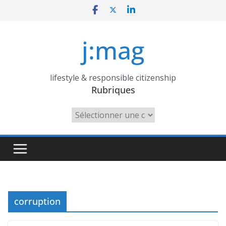
Skip
to
content
j:mag
lifestyle & responsible citizenship
Rubriques
Rubriques
corruption