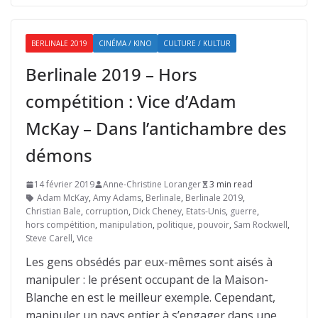
BERLINALE 2019
CINÉMA / KINO
CULTURE / KULTUR
Berlinale 2019 – Hors
compétition : Vice d’Adam
McKay – Dans l’antichambre des
démons
14 février 2019
Anne-Christine Loranger
3 min read
Adam McKay
,
Amy Adams
,
Berlinale
,
Berlinale 2019
,
Christian Bale
,
corruption
,
Dick Cheney
,
Etats-Unis
,
guerre
,
hors compétition
,
manipulation
,
politique
,
pouvoir
,
Sam Rockwell
,
Steve Carell
,
Vice
Les gens obsédés par eux-mêmes sont aisés à
manipuler : le présent occupant de la Maison-
Blanche en est le meilleur exemple. Cependant,
manipuler un pays entier à s’engager dans une