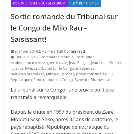
FORUM CITOYEN / BÜRGERFORUM
THÉÂTRE / THEATER
Sortie romande du Tribunal sur
le Congo de Milo Rau –
Saisissant!
9 janvier 2018
Malik Berkati
5 min read
Berlin
,
Bukavu
,
commerce mondial
,
corruption
,
exploitation minière
,
guerre civile
,
Jean Ziegler
,
Jean-Louis Gilissen
,
justice
,
Kivu
,
Le tribunal sur le Congo
,
massacres
,
matières premières
,
Milo Rau
,
procès
,
projet transmédia
,
RDC
,
République démocratique du Congo
,
Sylvestre Bisimwa
,
viols
Le tribunal sur le Congo : une œuvre politique
transmédia remarquable
Depuis la chute en 1997 du président du Zaïre,
Mobutu Sese Seko, après 32 ans de dictature, le
pays rebaptisé République démocratique du