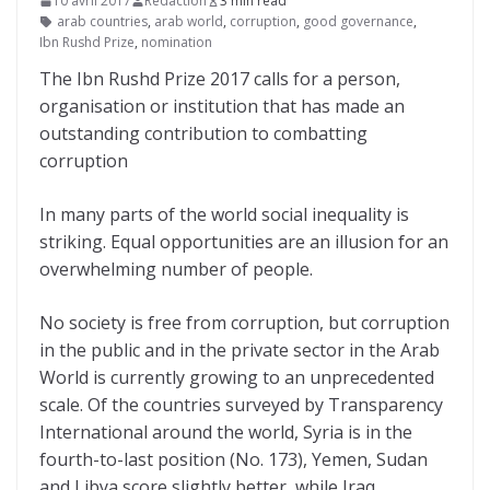
10 avril 2017
Redaction
3 min read
arab countries
,
arab world
,
corruption
,
good governance
,
Ibn Rushd Prize
,
nomination
The Ibn Rushd Prize 2017 calls for a person,
organisation or institution that has made an
outstanding contribution to combatting
corruption
In many parts of the world social inequality is
striking. Equal opportunities are an illusion for an
overwhelming number of people.
No society is free from corruption, but corruption
in the public and in the private sector in the Arab
World is currently growing to an unprecedented
scale. Of the countries surveyed by Transparency
International around the world, Syria is in the
fourth-to-last position (No. 173), Yemen, Sudan
and Libya score slightly better, while Iraq