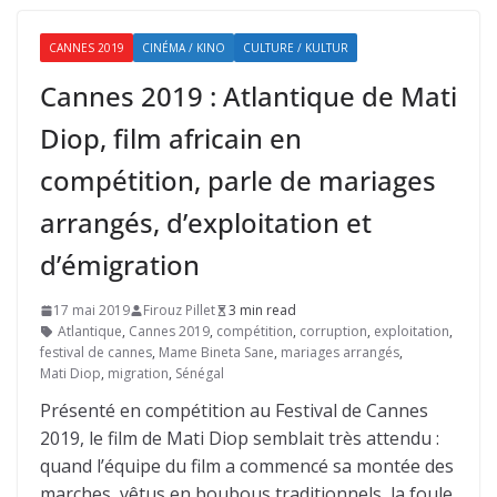
CANNES 2019
CINÉMA / KINO
CULTURE / KULTUR
Cannes 2019 : Atlantique de Mati
Diop, film africain en
compétition, parle de mariages
arrangés, d’exploitation et
d’émigration
17 mai 2019
Firouz Pillet
3 min read
Atlantique
,
Cannes 2019
,
compétition
,
corruption
,
exploitation
,
festival de cannes
,
Mame Bineta Sane
,
mariages arrangés
,
Mati Diop
,
migration
,
Sénégal
Présenté en compétition au Festival de Cannes
2019, le film de Mati Diop semblait très attendu :
quand l’équipe du film a commencé sa montée des
marches, vêtus en boubous traditionnels, la foule