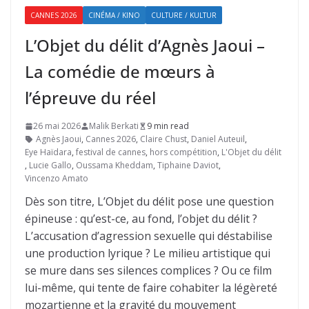
CANNES 2026
CINÉMA / KINO
CULTURE / KULTUR
L’Objet du délit d’Agnès Jaoui –
La comédie de mœurs à
l’épreuve du réel
26 mai 2026
Malik Berkati
9 min read
Agnès Jaoui
,
Cannes 2026
,
Claire Chust
,
Daniel Auteuil
,
Eye Haïdara
,
festival de cannes
,
hors compétition
,
L'Objet du délit
,
Lucie Gallo
,
Oussama Kheddam
,
Tiphaine Daviot
,
Vincenzo Amato
Dès son titre, L’Objet du délit pose une question
épineuse : qu’est-ce, au fond, l’objet du délit ?
L’accusation d’agression sexuelle qui déstabilise
une production lyrique ? Le milieu artistique qui
se mure dans ses silences complices ? Ou ce film
lui-même, qui tente de faire cohabiter la légèreté
mozartienne et la gravité du mouvement