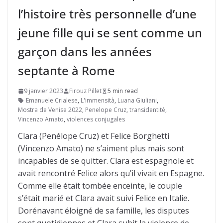
l’histoire très personnelle d’une
jeune fille qui se sent comme un
garçon dans les années
septante à Rome
9 janvier 2023
Firouz Pillet
5 min read
Emanuele Crialese
,
L'immensità
,
Luana Giuliani
,
Mostra de Venise 2022
,
Penelope Cruz
,
transidentité
,
Vincenzo Amato
,
violences conjugales
Clara (Penélope Cruz) et Felice Borghetti
(Vincenzo Amato) ne s’aiment plus mais sont
incapables de se quitter. Clara est espagnole et
avait rencontré Felice alors qu’il vivait en Espagne.
Comme elle était tombée enceinte, le couple
s’était marié et Clara avait suivi Felice en Italie.
Dorénavant éloigné de sa famille, les disputes