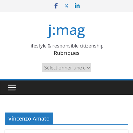
Skip
to
content
j:mag
lifestyle & responsible citizenship
Rubriques
Rubriques
Vincenzo Amato