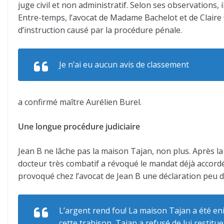
juge civil et non administratif. Selon ses observations, il
Entre-temps, l’avocat de Madame Bachelot et de Claire
d’instruction causé par la procédure pénale.
Je n’ai eu aucun avis de classement
a confirmé maître Aurélien Burel.
Une longue procédure judiciaire
Jean B ne lâche pas la maison Tajan, non plus. Après la 
docteur très combatif a révoqué le mandat déjà accordé
provoqué chez l’avocat de Jean B une déclaration peu d
L’argent rend fou! La maison Tajan a été eni
cette trahison, Tajan a refusé de lui restitue