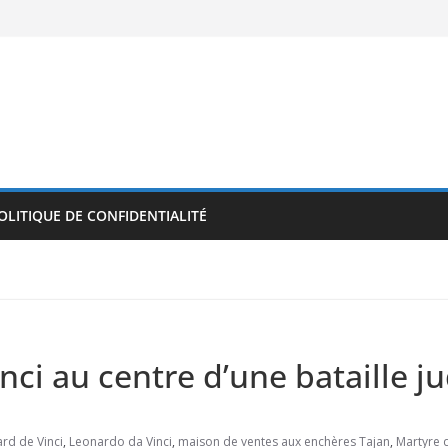
OLITIQUE DE CONFIDENTIALITÉ
ci au centre d’une bataille ju
rd de Vinci
,
Leonardo da Vinci
,
maison de ventes aux enchères Tajan
,
Martyre d