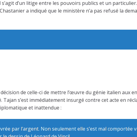
 s’agit d’un litige entre les pouvoirs publics et un particulier.
 Chastanier a indiqué que le ministère n’a pas refusé la de
décision de celle-ci de mettre l’œuvre du génie italien aux e
. Tajan s’est immédiatement insurgé contre cet acte en récla
iplomatique et inattendue :
vrée par l’argent. Non seulement elle s’est mal comportée vi
r le dessin de Léonard de Vinci!