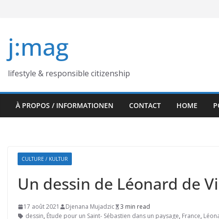
Skip
to
content
j:mag
lifestyle & responsible citizenship
À PROPOS / INFORMATIONEN
CONTACT
HOME
P
CULTURE / KULTUR
Un dessin de Léonard de Vin
17 août 2021
Djenana Mujadzic
3 min read
dessin
,
Étude pour un Saint- Sébastien dans un paysage
,
France
,
Léona