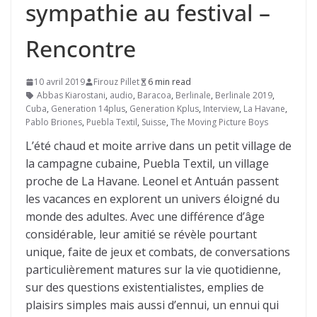
sympathie au festival –
Rencontre
10 avril 2019
Firouz Pillet
6 min read
Abbas Kiarostani
,
audio
,
Baracoa
,
Berlinale
,
Berlinale 2019
,
Cuba
,
Generation 14plus
,
Generation Kplus
,
Interview
,
La Havane
,
Pablo Briones
,
Puebla Textil
,
Suisse
,
The Moving Picture Boys
L’été chaud et moite arrive dans un petit village de
la campagne cubaine, Puebla Textil, un village
proche de La Havane. Leonel et Antuán passent
les vacances en explorent un univers éloigné du
monde des adultes. Avec une différence d’âge
considérable, leur amitié se révèle pourtant
unique, faite de jeux et combats, de conversations
particulièrement matures sur la vie quotidienne,
sur des questions existentialistes, emplies de
plaisirs simples mais aussi d’ennui, un ennui qui