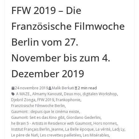
FFW 2019 – Die
Französische Filmwoche
Berlin vom 27.
November bis zum 4.
Dezember 2019
24 novembre 2019
Malik Berkati
2 min read
A MAZE.
,
Almamy Kanouté
,
Deux moi
,
digitalen Workshop
,
Djebril Zonga
,
FFW 2019
,
Frankophonie
,
Französische Filmwoche Berlin
,
Gaumont : depuis que le cinéma existe
,
Gaumont: Seit es das Kino gibt
,
Giordano Gederlini
,
he Brain 5 - Artists in Residence with Gaumont
,
Hors normes
,
Institut Français Berlin
,
Jeanne
,
La Belle époque
,
La vérité
,
Ladj Ly
,
Le père de Nafi
,
Les crevettes pailletées
,
Les Misérables
,