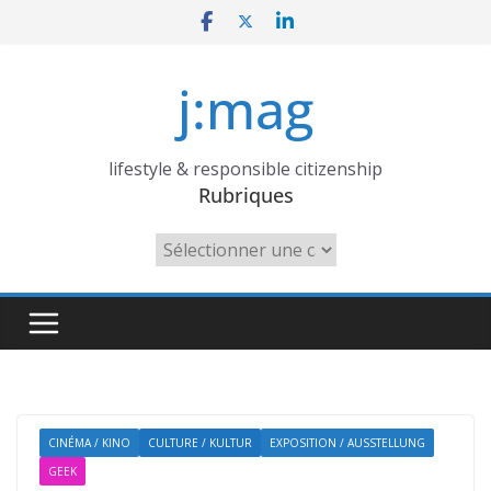
Skip
to
content
j:mag
lifestyle & responsible citizenship
Rubriques
Rubriques
CINÉMA / KINO
CULTURE / KULTUR
EXPOSITION / AUSSTELLUNG
GEEK