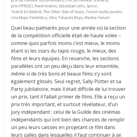
prix du meilleur documentaire
,
Prix du meilleur scénario
,
prix FIPRESCI
,
Raed Andoni
,
Sebastían Lelio
,
Spoor
,
Testről és lélekről
,
The Other Side of Hope
,
Toivon tuolla puolen
,
Una Mujer Fantástica
,
Véro Tshanda Beya
,
Wadee Hanani
Quel beau palmarès pour une année où la section
de la compétition officielle était de haute volée –
comme quoi parfois moins c’est mieux, le moins
étant ici les stars du tapis rouge, le mieux, des
films et leurs équipes. En revanche, les sections
parallèles ont un peu déçu dans leur ensemble,
même si de très bons et beaux films s’y sont
également glissés. Seul regret, Sally Potter et sa
Party jubilatoire, mais il était difficile de lui trouver
un prix, tant il fallait primer de films. Elle a reçu un
prix très important, et surtout révélateur, d’un
jury indépendant : celui de la Guilde des cinémas
indépendants qui ont bien des chances de remplir
un peu leurs caisses en projetant ce film dans
leurs salles dans lesquelles il faut continuer à se