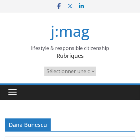
Skip
to
content
j:mag
lifestyle & responsible citizenship
Rubriques
Rubriques
Dana Bunescu