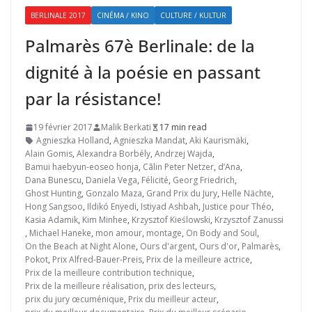
BERLINALE 2017
CINÉMA / KINO
CULTURE / KULTUR
Palmarès 67è Berlinale: de la
dignité à la poésie en passant
par la résistance!
19 février 2017
Malik Berkati
17 min read
Agnieszka Holland
,
Agnieszka Mandat
,
Aki Kaurismäki
,
Alain Gomis
,
Alexandra Borbély
,
Andrzej Wajda
,
Bamui haebyun-eoseo honja
,
Cãlin Peter Netzer
,
d’Ana
,
Dana Bunescu
,
Daniela Vega
,
Félicité
,
Georg Friedrich
,
Ghost Hunting
,
Gonzalo Maza
,
Grand Prix du Jury
,
Helle Nächte
,
Hong Sangsoo
,
Ildikó Enyedi
,
Istiyad Ashbah
,
Justice pour Théo
,
Kasia Adamik
,
Kim Minhee
,
Krzysztof Kieślowski
,
Krzysztof Zanussi
,
Michael Haneke
,
mon amour
,
montage
,
On Body and Soul
,
On the Beach at Night Alone
,
Ours d'argent
,
Ours d'or
,
Palmarès
,
Pokot
,
Prix Alfred-Bauer-Preis
,
Prix de la meilleure actrice
,
Prix de la meilleure contribution technique
,
Prix de la meilleure réalisation
,
prix des lecteurs
,
prix du jury œcuménique
,
Prix du meilleur acteur
,