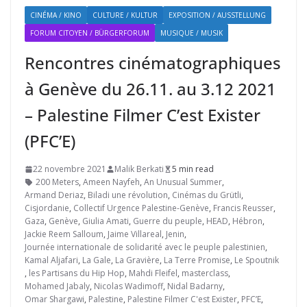
CINÉMA / KINO
CULTURE / KULTUR
EXPOSITION / AUSSTELLUNG
FORUM CITOYEN / BÜRGERFORUM
MUSIQUE / MUSIK
Rencontres cinématographiques
à Genève du 26.11. au 3.12 2021
– Palestine Filmer C’est Exister
(PFC’E)
22 novembre 2021
Malik Berkati
5 min read
200 Meters
,
Ameen Nayfeh
,
An Unusual Summer
,
Armand Deriaz
,
Biladi une révolution
,
Cinémas du Grütli
,
Cisjordanie
,
Collectif Urgence Palestine-Genève
,
Francis Reusser
,
Gaza
,
Genève
,
Giulia Amati
,
Guerre du peuple
,
HEAD
,
Hébron
,
Jackie Reem Salloum
,
Jaime Villareal
,
Jenin
,
Journée internationale de solidarité avec le peuple palestinien
,
Kamal Aljafari
,
La Gale
,
La Gravière
,
La Terre Promise
,
Le Spoutnik
,
les Partisans du Hip Hop
,
Mahdi Fleifel
,
masterclass
,
Mohamed Jabaly
,
Nicolas Wadimoff
,
Nidal Badarny
,
Omar Shargawi
,
Palestine
,
Palestine Filmer C'est Exister
,
PFC’E
,