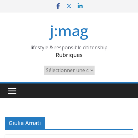
Skip
to
content
j:mag
lifestyle & responsible citizenship
Rubriques
Rubriques
Giulia Amati