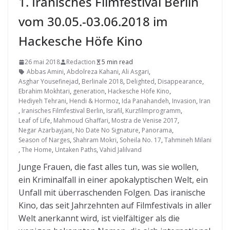
1. Iranisches Filmfestival Berlin
vom 30.05.-03.06.2018 im
Hackesche Höfe Kino
26 mai 2018
Redaction
5 min read
Abbas Amini
,
Abdolreza Kahani
,
Ali Asgari
,
Asghar Yousefinejad
,
Berlinale 2018
,
Delighted
,
Disappearance
,
Ebrahim Mokhtari
,
generation
,
Hackesche Höfe Kino
,
Hediyeh Tehrani
,
Hendi & Hormoz
,
Ida Panahandeh
,
Invasion
,
Iran
,
Iranisches Filmfestival Berlin
,
Israfil
,
Kurzfilmprogramm
,
Leaf of Life
,
Mahmoud Ghaffari
,
Mostra de Venise 2017
,
Negar Azarbayjani
,
No Date No Signature
,
Panorama
,
Season of Narges
,
Shahram Mokri
,
Soheila No. 17
,
Tahmineh Milani
,
The Home
,
Untaken Paths
,
Vahid Jalilvand
Junge Frauen, die fast alles tun, was sie wollen,
ein Kriminalfall in einer apokalyptischen Welt, ein
Unfall mit überraschenden Folgen. Das iranische
Kino, das seit Jahrzehnten auf Filmfestivals in aller
Welt anerkannt wird, ist vielfältiger als die