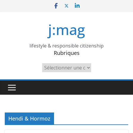
Skip
to
content
j:mag
lifestyle & responsible citizenship
Rubriques
Rubriques
Hendi & Hormoz