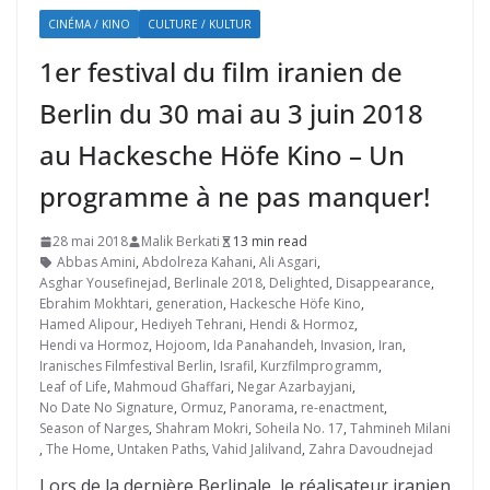
CINÉMA / KINO
CULTURE / KULTUR
1er festival du film iranien de
Berlin du 30 mai au 3 juin 2018
au Hackesche Höfe Kino – Un
programme à ne pas manquer!
28 mai 2018
Malik Berkati
13 min read
Abbas Amini
,
Abdolreza Kahani
,
Ali Asgari
,
Asghar Yousefinejad
,
Berlinale 2018
,
Delighted
,
Disappearance
,
Ebrahim Mokhtari
,
generation
,
Hackesche Höfe Kino
,
Hamed Alipour
,
Hediyeh Tehrani
,
Hendi & Hormoz
,
Hendi va Hormoz
,
Hojoom
,
Ida Panahandeh
,
Invasion
,
Iran
,
Iranisches Filmfestival Berlin
,
Israfil
,
Kurzfilmprogramm
,
Leaf of Life
,
Mahmoud Ghaffari
,
Negar Azarbayjani
,
No Date No Signature
,
Ormuz
,
Panorama
,
re-enactment
,
Season of Narges
,
Shahram Mokri
,
Soheila No. 17
,
Tahmineh Milani
,
The Home
,
Untaken Paths
,
Vahid Jalilvand
,
Zahra Davoudnejad
Lors de la dernière Berlinale, le réalisateur iranien