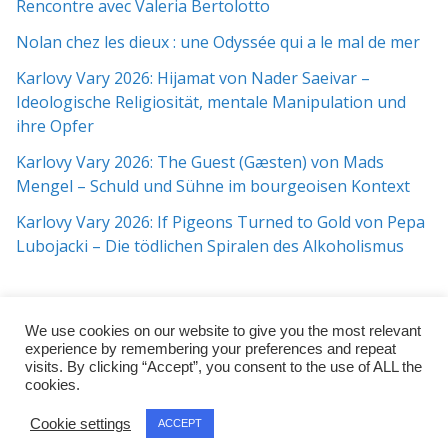
Rencontre avec Valeria Bertolotto
Nolan chez les dieux : une Odyssée qui a le mal de mer
Karlovy Vary 2026: Hijamat von Nader Saeivar​​ –
Ideologische Religiosität, mentale Manipulation und
ihre Opfer
Karlovy Vary 2026: The Guest (Gæsten) von Mads
Mengel – Schuld und Sühne im bourgeoisen Kontext
Karlovy Vary 2026: If Pigeons Turned to Gold von Pepa
Lubojacki – Die tödlichen Spiralen des Alkoholismus
We use cookies on our website to give you the most relevant
experience by remembering your preferences and repeat
visits. By clicking “Accept”, you consent to the use of ALL the
cookies.
Copyright © 2026
j:mag
. All rights reserved.
Cookie settings
ACCEPT
Theme:
ColorMag Pro
by ThemeGrill. Powered by
WordPress
.