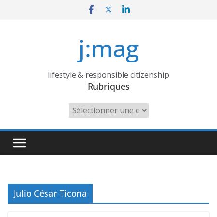
Skip
to
content
j:mag
lifestyle & responsible citizenship
Rubriques
Rubriques
Julio César Ticona