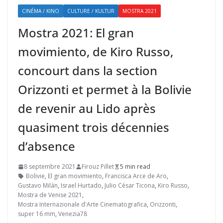
CINÉMA / KINO
CULTURE / KULTUR
MOSTRA 2021
Mostra 2021: El gran
movimiento, de Kiro Russo,
concourt dans la section
Orizzonti et permet à la Bolivie
de revenir au Lido après
quasiment trois décennies
d’absence
8 septembre 2021
Firouz Pillet
5 min read
Bolivie
,
El gran movimiento
,
Francisca Arce de Aro
,
Gustavo Milán
,
Israel Hurtado
,
Julio César Ticona
,
Kiro Russo
,
Mostra de Venise 2021
,
Mostra Internazionale d'Arte Cinematografica
,
Orizzonti
,
super 16 mm
,
Venezia78