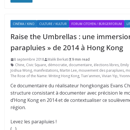
CINÉMA / KINO
CULTURE / KULTUR
FORUM CITOYEN / BÜRGERFORUM
LI
Raise the Umbrellas : une immersi
parapluies » de 2014 à Hong Kong
8 septembre 2018
Malik Berkati
9 min read
Chine
,
Civic Square
,
démocratie
,
documentaire
,
élections libres
,
Emily
Joshua Wong
,
manifestations
,
Martin Lee
,
mouvement des parapluies
,
mo
The Rose of the Name: Writing Hong Kong
,
Tian'anmen
,
Vivian Yip
,
Yvonn
Ce documentaire du réalisateur hongkongais Evans C
structure consistant à documenter avec précision le mo
d’Hong Kong en 2014 et de contextualiser ce soulèvement 
région.
Levez les parapluies !
(…)