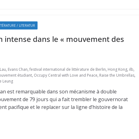
TTÉRATURE / LITERATUR
on intense dans le « mouvement des
 Lau
,
Evans Chan
,
festival international de littérature de Berlin
,
Hong Kong
,
ilb
,
uvement étudiant
,
Occupy Central with Love and Peace
,
Raise the Umbrellas
,
e Leung
han est remarquable dans son mécanisme à double
uvement de 79 jours qui a fait trembler le gouvernorat
pacifique et le replacer sur la ligne d’histoire de la