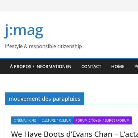
Skip
to
content
j:mag
lifestyle & responsible citizenship
À PROPOS / INFORMATIONEN
CONTACT
HOME
P
mouvement des parapluies
CINÉMA / KINO
CULTURE / KULTUR
FORUM CITOYEN / BÜRGERFORUM
We Have Boots d’Evans Chan – L’act