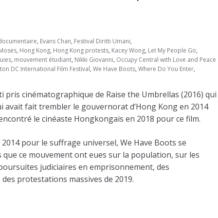
documentaire
,
Evans Chan
,
Festival Diritti Umani
,
Moses
,
Hong Kong
,
Hong Kong protests
,
Kacey Wong
,
Let My People Go
,
uies
,
mouvement étudiant
,
Nikki Giovanni
,
Occupy Central with Love and Peace
on DC International Film Festival
,
We Have Boots
,
Where Do You Enter
,
ti pris cinématographique de Raise the Umbrellas (2016) qui
i avait fait trembler le gouvernorat d’Hong Kong en 2014
encontré le cinéaste Hongkongais en 2018 pour ce film.
2014 pour le suffrage universel, We Have Boots se
s que ce mouvement ont eues sur la population, sur les
s poursuites judiciaires en emprisonnement, des
ce des protestations massives de 2019.