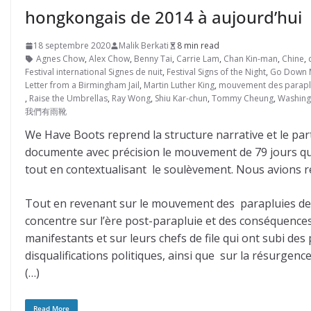
hongkongais de 2014 à aujourd’hui
18 septembre 2020
Malik Berkati
8 min read
Agnes Chow
,
Alex Chow
,
Benny Tai
,
Carrie Lam
,
Chan Kin-man
,
Chine
,
Festival international Signes de nuit
,
Festival Signs of the Night
,
Go Down 
Letter from a Birmingham Jail
,
Martin Luther King
,
mouvement des parapl
,
Raise the Umbrellas
,
Ray Wong
,
Shiu Kar-chun
,
Tommy Cheung
,
Washingt
我們有雨靴
We Have Boots reprend la structure narrative et le par
documente avec précision le mouvement de 79 jours qu
tout en contextualisant le soulèvement. Nous avions r
Tout en revenant sur le mouvement des parapluies de 
concentre sur l’ère post-parapluie et des conséquence
manifestants et sur leurs chefs de file qui ont subi de
disqualifications politiques, ainsi que sur la résurgen
(…)
Read More