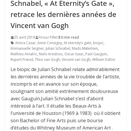
Schnabel, « At Eternity’s Gate »,
retrace les dernières années de
Vincent van Gogh
25 avril 2019
Firouz Pillet
6 min read
Amira Casar
,
Anne Consigny
,
At eternity’s gate
,
biopic
,
Emmanuelle Seigner
,
Julian Schnabel
,
Mads Mikkelsen
,
Mathieu Amalric
,
Niels Arestruo
,
Oscar Isaac
,
Paul Gauguin
,
Rupert Friend
,
Theo van Gogh
,
Vincent van Gogh
,
William Dafoe
Le biopic de Julian Schnabel relate admirablement
les dernières années de la vie troublée de l’artiste,
incompris et en avance sur son époque,
soulignant son amitié extrêmement douloureuse
avec Gauguin.Julian Schnabel s’est d’abord
intéressé à l’art. Il étudie les Beaux-Arts à
l’université de Houston (1969 à 1983) où il obtient
son Bachelor of Fine Arts puis une bourse
d’études du Whitney Museum of American Art .