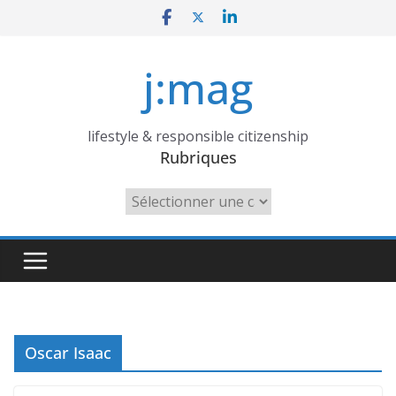
Skip
to
content
j:mag
lifestyle & responsible citizenship
Rubriques
Rubriques
Oscar Isaac