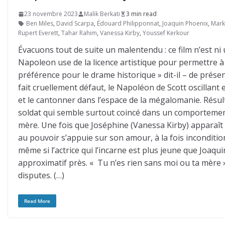
23 novembre 2023
Malik Berkati
3 min read
Ben Miles
,
David Scarpa
,
Édouard Philipponnat
,
Joaquin Phoenix
,
Mark
Rupert Everett
,
Tahar Rahim
,
Vanessa Kirby
,
Youssef Kerkour
Évacuons tout de suite un malentendu : ce film n’est ni 
Napoleon use de la licence artistique pour permettre à Ri
préférence pour le drame historique » dit-il – de prése
fait cruellement défaut, le Napoléon de Scott oscillant
et le cantonner dans l’espace de la mégalomanie. Résul
soldat qui semble surtout coincé dans un comportement 
mère. Une fois que Joséphine (Vanessa Kirby) apparaît 
au pouvoir s’appuie sur son amour, à la fois inconditio
même si l’actrice qui l’incarne est plus jeune que Joaqu
approximatif près. « Tu n’es rien sans moi ou ta mère »,
disputes. (…)
Read More