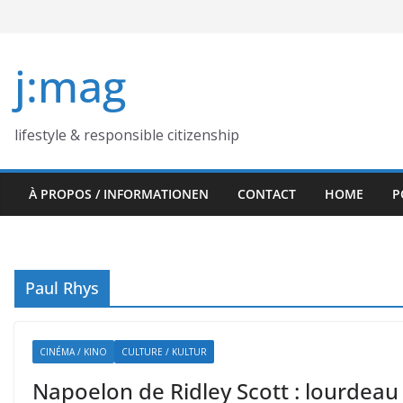
Skip
to
content
j:mag
lifestyle & responsible citizenship
À PROPOS / INFORMATIONEN
CONTACT
HOME
P
Paul Rhys
CINÉMA / KINO
CULTURE / KULTUR
Napoelon de Ridley Scott : lourdeau