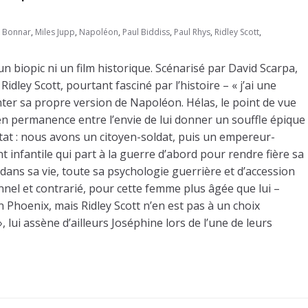
 Bonnar
,
Miles Jupp
,
Napoléon
,
Paul Biddiss
,
Paul Rhys
,
Ridley Scott
,
un biopic ni un film historique. Scénarisé par David Scarpa,
dley Scott, pourtant fasciné par l’histoire – « j’ai une
nter sa propre version de Napoléon. Hélas, le point de vue
 en permanence entre l’envie de lui donner un souffle épique
tat : nous avons un citoyen-soldat, puis un empereur-
infantile qui part à la guerre d’abord pour rendre fière sa
dans sa vie, toute sa psychologie guerrière et d’accession
nnel et contrarié, pour cette femme plus âgée que lui –
in Phoenix, mais Ridley Scott n’en est pas à un choix
 lui assène d’ailleurs Joséphine lors de l’une de leurs