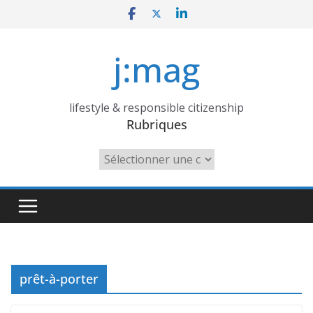
Skip
to
content
j:mag
lifestyle & responsible citizenship
Rubriques
Rubriques
prêt-à-porter