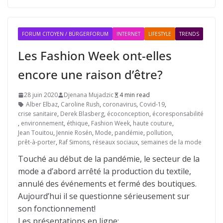
FORUM CITOYEN / BÜRGERFORUM
INTERNET
LIFESTYLE
TRENDS
Les Fashion Week ont-elles
encore une raison d’être?
28 juin 2020
Djenana Mujadzic
4 min read
Alber Elbaz
,
Caroline Rush
,
coronavirus
,
Covid-19
,
crise sanitaire
,
Derek Blasberg
,
écoconception
,
écoresponsabilité
,
environnement
,
éthique
,
Fashion Week
,
haute couture
,
Jean Touitou
,
Jennie Rosén
,
Mode
,
pandémie
,
pollution
,
prêt-à-porter
,
Raf Simons
,
réseaux sociaux
,
semaines de la mode
Touché au début de la pandémie, le secteur de la
mode a d’abord arrêté la production du textile,
annulé des événements et fermé des boutiques.
Aujourd’hui il se questionne sérieusement sur
son fonctionnement!
Les présentations en ligne: