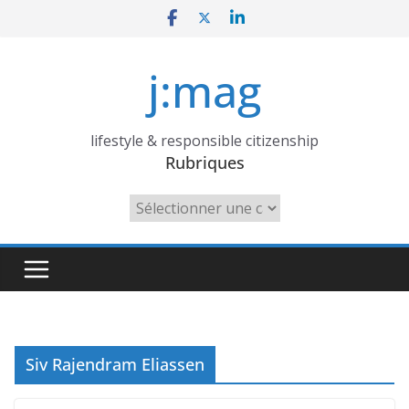
Skip
to
content
j:mag
lifestyle & responsible citizenship
Rubriques
Rubriques
Siv Rajendram Eliassen