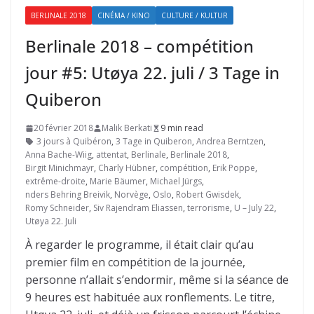
BERLINALE 2018
CINÉMA / KINO
CULTURE / KULTUR
Berlinale 2018 – compétition
jour #5: Utøya 22. juli / 3 Tage in
Quiberon
20 février 2018
Malik Berkati
9 min read
3 jours à Quibéron
,
3 Tage in Quiberon
,
Andrea Berntzen
,
Anna Bache-Wiig
,
attentat
,
Berlinale
,
Berlinale 2018
,
Birgit Minichmayr
,
Charly Hübner
,
compétition
,
Erik Poppe
,
extrême-droite
,
Marie Bäumer
,
Michael Jürgs
,
nders Behring Breivik
,
Norvège
,
Oslo
,
Robert Gwisdek
,
Romy Schneider
,
Siv Rajendram Eliassen
,
terrorisme
,
U – July 22
,
Utøya 22. Juli
À regarder le programme, il était clair qu’au
premier film en compétition de la journée,
personne n’allait s’endormir, même si la séance de
9 heures est habituée aux ronflements. Le titre,