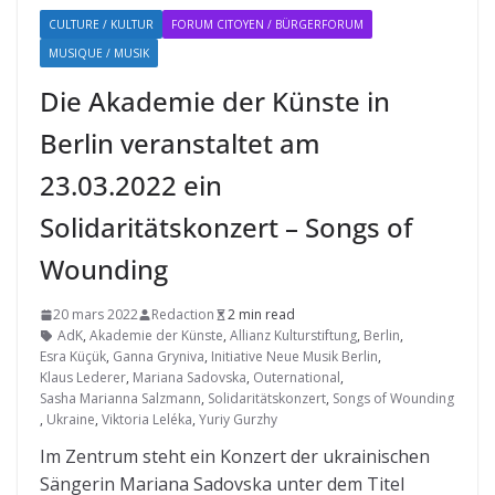
CULTURE / KULTUR
FORUM CITOYEN / BÜRGERFORUM
MUSIQUE / MUSIK
Die Akademie der Künste in
Berlin veranstaltet am
23.03.2022 ein
Solidaritätskonzert – Songs of
Wounding
20 mars 2022
Redaction
2 min read
AdK
,
Akademie der Künste
,
Allianz Kulturstiftung
,
Berlin
,
Esra Küçük
,
Ganna Gryniva
,
Initiative Neue Musik Berlin
,
Klaus Lederer
,
Mariana Sadovska
,
Outernational
,
Sasha Marianna Salzmann
,
Solidaritätskonzert
,
Songs of Wounding
,
Ukraine
,
Viktoria Leléka
,
Yuriy Gurzhy
Im Zentrum steht ein Konzert der ukrainischen
Sängerin Mariana Sadovska unter dem Titel