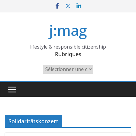
Skip
to
content
j:mag
lifestyle & responsible citizenship
Rubriques
Rubriques
Solidaritätskonzert