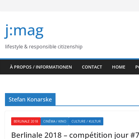
Skip
to
content
j:mag
lifestyle & responsible citizenship
À PROPOS / INFORMATIONEN
CONTACT
HOME
P
Stefan Konarske
BERLINALE 2018
CINÉMA / KINO
CULTURE / KULTUR
Berlinale 2018 – compétition jour #7