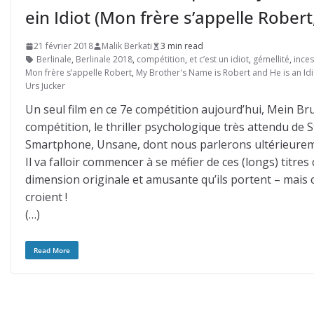
ein Idiot (Mon frère s’appelle Robert, 
21 février 2018
Malik Berkati
3 min read
Berlinale
,
Berlinale 2018
,
compétition
,
et c’est un idiot
,
gémellité
,
inces
Mon frère s’appelle Robert
,
My Brother's Name is Robert and He is an Idi
Urs Jucker
Un seul film en ce 7e compétition aujourd’hui, Mein Brud
compétition, le thriller psychologique très attendu d
Smartphone, Unsane, dont nous parlerons ultérieurem
Il va falloir commencer à se méfier de ces (longs) titr
dimension originale et amusante qu’ils portent – mais 
croient !
(…)
Read More