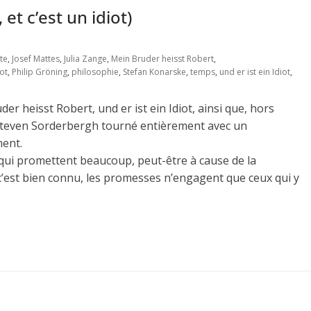
et c’est un idiot)
te
,
Josef Mattes
,
Julia Zange
,
Mein Bruder heisst Robert
,
ot
,
Philip Gröning
,
philosophie
,
Stefan Konarske
,
temps
,
und er ist ein Idiot
,
er heisst Robert, und er ist ein Idiot, ainsi que, hors
e Steven Sorderbergh tourné entièrement avec un
ent.
es qui promettent beaucoup, peut-être à cause de la
c’est bien connu, les promesses n’engagent que ceux qui y